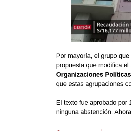
Podcast
Gestión TV
Videos
Fotogalerías
Por mayoría, el grupo que
propuesta que modifica el 
gestion.pe
Organizaciones Política
¿quiénes
Somos?
que estas agrupaciones co
Términos
Y
Condiciones
El texto fue aprobado por 
Política
ninguna abstención. Ahora,
De
Privacidad
Politica