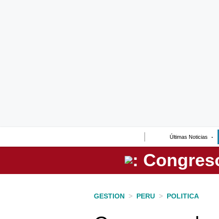
Lo último
Peru Quiosco
Portada
Empresas
Management & Empleo
Economía
Últimas Noticias
Mercados
Perú
Política
GESTION
>
PERU
>
POLITICA
Tu Dinero