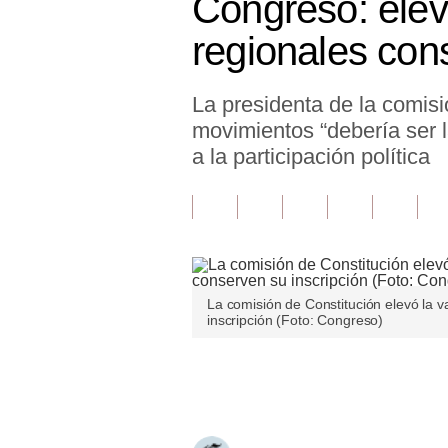
Congreso: elev
Finanzas Personales
regionales con
Inmobiliarias
La presidenta de la comis
Plus G
movimientos “debería ser l
Opinión
a la participación política
Editorial
Pregunta de hoy
Blogs
La comisión de Constitución elevó la 
Tendencias
inscripción (Foto: Congreso)
Lujo
Únete a nuestro canal
Viajes
Moda