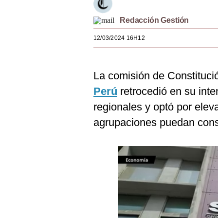
Estilos
Redacción Gestión
Mundo
12/03/2024 16H12
EEUU
México
La comisión de Constituci
España
Perú
retrocedió en su inte
regionales y optó por eleva
Internacional
agrupaciones puedan conse
Tecnología
Club del Suscriptor
Mix
G de Gestión
Notas Contratadas