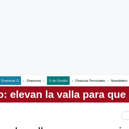
Empresas G
Empresas
G de Gestión
Finanzas Personales
Newsletters