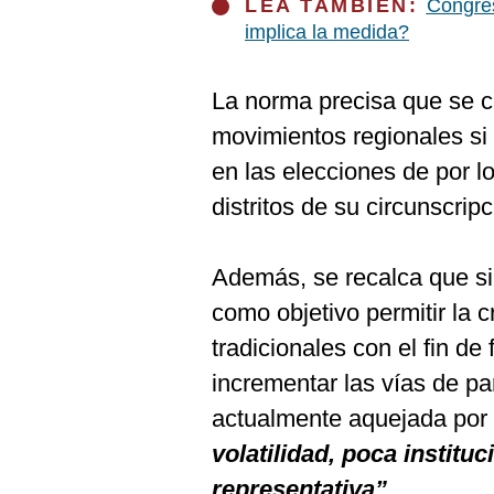
De
LEA TAMBIÉN:
Congres
Cookies
implica la medida?
Preguntas
Frecuentes
La norma precisa que se ca
movimientos regionales si
en las elecciones de por l
distritos de su circunscrip
Además, se recalca que si
como objetivo permitir la c
tradicionales con el fin de 
incrementar las vías de par
actualmente aquejada por
volatilidad, poca institu
representativa”
.