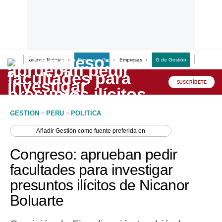
Últimas Noticias
Empresas G
Empresas
G de Gestión
Finanzas
Lo último
Peru Quiosco
SUSCRÍBETE
Portada
GESTION
>
PERU
>
POLITICA
Empresas
Añadir
Gestión
como fuente preferida en
Management & Empleo
Congreso: aprueban pedir
Economía
facultades para investigar
presuntos ilícitos de Nicanor
Mercados
Boluarte
Perú
Política