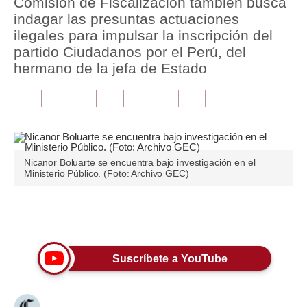
Comisión de Fiscalización también busca
indagar las presuntas actuaciones
Tu Dinero
ilegales para impulsar la inscripción del
partido Ciudadanos por el Perú, del
Finanzas Personales
hermano de la jefa de Estado
Inmobiliarias
Plus G
Opinión
Nicanor Boluarte se encuentra bajo investigación en el
Editorial
Ministerio Público. (Foto: Archivo GEC)
Pregunta de hoy
Únete a nuestro canal
Blogs
Tendencias
Suscríbete a YouTube
Lujo
Viajes