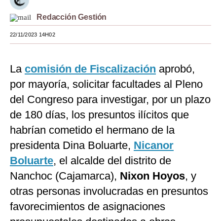
Moda
Redacción Gestión
Estilos
22/11/2023 14H02
Mundo
La
comisión de Fiscalización
aprobó,
EEUU
por mayoría, solicitar facultades al Pleno
México
del Congreso para investigar, por un plazo
de 180 días, los presuntos ilícitos que
España
habrían cometido el hermano de la
Internacional
presidenta Dina Boluarte,
Nicanor
Tecnología
Boluarte
, el alcalde del distrito de
Club del Suscriptor
Nanchoc (Cajamarca),
Nixon Hoyos
, y
otras personas involucradas en presuntos
Mix
favorecimientos de asignaciones
G de Gestión