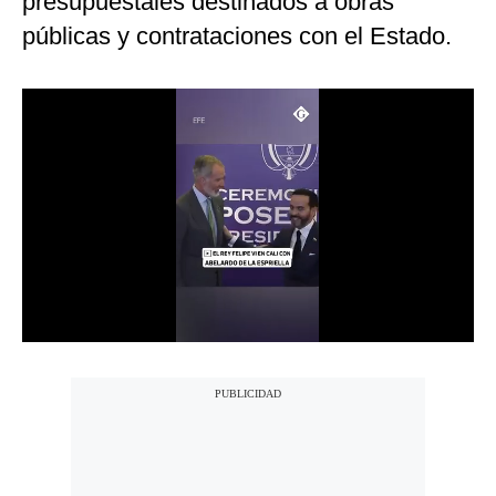
presupuestales destinados a obras
Notas Contratadas
públicas y contrataciones con el Estado.
Podcast
Gestión TV
Videos
Fotogalerías
gestion.pe
¿quiénes
Somos?
Términos
Y
Condiciones
Política
De
Privacidad