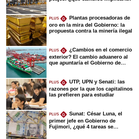
Plantas procesadoras de
PLUS
G
oro en la mira del Gobierno: la
propuesta contra la minería ilegal
¿Cambios en el comercio
PLUS
G
exterior? El cambio aduanero al
que apuntaría el Gobierno de
Fujimori
UTP, UPN y Senati: las
PLUS
G
razones por la que los capitalinos
las prefieren para estudiar
Sunat: César Luna, el
PLUS
G
primer jefe en Gobierno de
Fujimori, ¿qué 4 tareas se
marcan urgentes?