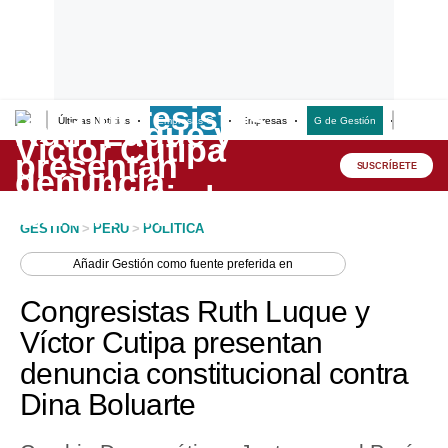
Últimas Noticias
Empresas G
Empresas
G de Gestión
Finanzas
Lo último
Peru Quiosco
SUSCRÍBETE
Portada
GESTION
>
PERU
>
POLITICA
Empresas
Añadir
Gestión
como fuente preferida en
Management & Empleo
Congresistas Ruth Luque y
Economía
Víctor Cutipa presentan
denuncia constitucional contra
Mercados
Dina Boluarte
Perú
Política