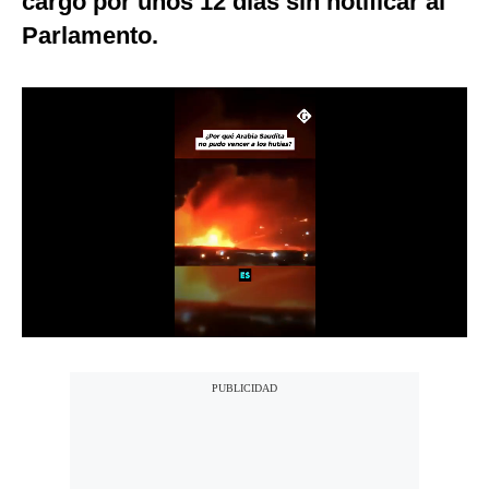
cargo por unos 12 días sin notificar al
Notas Contratadas
Parlamento.
Podcast
Gestión TV
Videos
Fotogalerías
gestion.pe
¿quiénes
Somos?
Términos
Y
Condiciones
Política
De
Privacidad