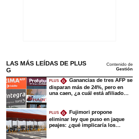
LAS MÁS LEÍDAS DE PLUS
Contenido de
G
Gestión
Ganancias de tres AFP se
PLUS
G
disparan más de 24%, pero en
una caen, ¿a cuál está afiliado
usted?
Fujimori propone
PLUS
G
eliminar ley que puso en jaque
peajes: ¿qué implicaría los
usuarios?