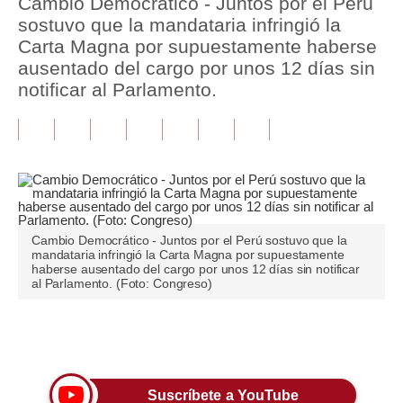
Cambio Democrático - Juntos por el Perú
sostuvo que la mandataria infringió la
Tu Dinero
Carta Magna por supuestamente haberse
ausentado del cargo por unos 12 días sin
Finanzas Personales
notificar al Parlamento.
Inmobiliarias
Plus G
Opinión
Editorial
Cambio Democrático - Juntos por el Perú sostuvo que la
Pregunta de hoy
mandataria infringió la Carta Magna por supuestamente
haberse ausentado del cargo por unos 12 días sin notificar
al Parlamento. (Foto: Congreso)
Blogs
Tendencias
Únete a nuestro canal
Lujo
Viajes
Suscríbete a YouTube