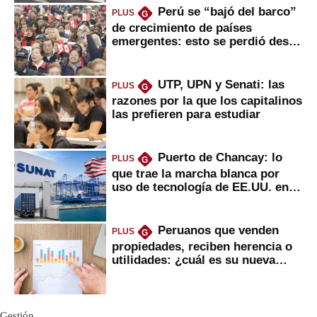
Perú se “bajó del barco”
PLUS
G
de crecimiento de países
emergentes: esto se perdió desde
2022
UTP, UPN y Senati: las
PLUS
G
razones por la que los capitalinos
las prefieren para estudiar
Puerto de Chancay: lo
PLUS
G
que trae la marcha blanca por
uso de tecnología de EE.UU. en
mercancías
Peruanos que venden
PLUS
G
propiedades, reciben herencia o
utilidades: ¿cuál es su nueva
inversión clave?
Gestión