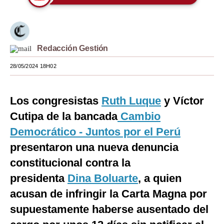
Moda
Estilos
Redacción Gestión
Mundo
28/05/2024 18H02
EEUU
México
Los congresistas
Ruth Luque
y Víctor
Cutipa de la bancada
Cambio
España
Democrático - Juntos por el Perú
Internacional
presentaron una nueva denuncia
Tecnología
constitucional contra la
Club del Suscriptor
presidenta
Dina Boluarte
, a quien
acusan de infringir la Carta Magna por
Mix
supuestamente haberse ausentado del
G de Gestión