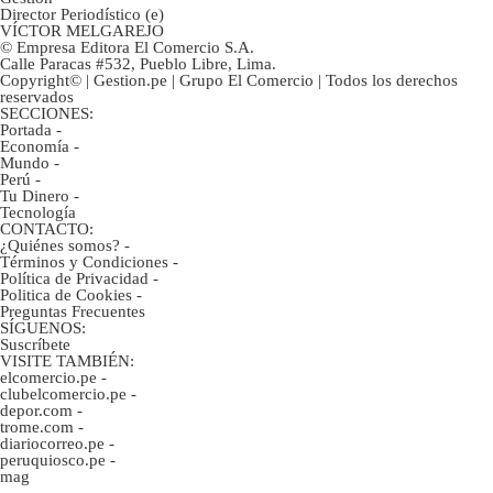
Director Periodístico (e)
VÍCTOR MELGAREJO
© Empresa Editora El Comercio S.A.
Calle Paracas #532, Pueblo Libre, Lima.
Copyright© | Gestion.pe | Grupo El Comercio | Todos los derechos
reservados
SECCIONES:
Portada
-
Economía
-
Mundo
-
Perú
-
Tu Dinero
-
Tecnología
CONTACTO:
¿Quiénes somos?
-
Términos y Condiciones
-
Política de Privacidad
-
Politica de Cookies
-
Preguntas Frecuentes
SÍGUENOS:
Suscríbete
VISITE TAMBIÉN:
elcomercio.pe
-
clubelcomercio.pe
-
depor.com
-
trome.com
-
diariocorreo.pe
-
peruquiosco.pe
-
mag