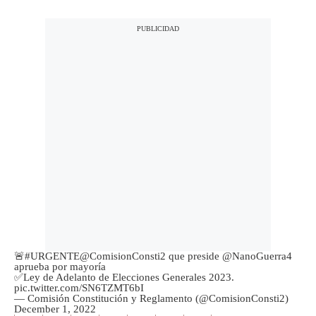
🚨
#URGENTE
@ComisionConsti2
que preside
@NanoGuerra4
aprueba por mayoría
✅️Ley de Adelanto de Elecciones Generales 2023.
pic.twitter.com/SN6TZMT6bI
— Comisión Constitución y Reglamento (@ComisionConsti2)
December 1, 2022