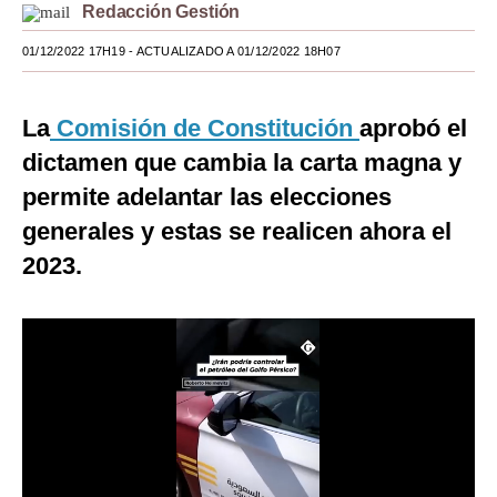
Redacción Gestión
Moda
01/12/2022 17H19
- ACTUALIZADO A 01/12/2022 18H07
Estilos
Mundo
La
Comisión de Constitución
aprobó el
dictamen que cambia la carta magna y
EEUU
permite adelantar las elecciones
México
generales y estas se realicen ahora el
España
2023.
Internacional
Tecnología
Club del Suscriptor
Mix
G de Gestión