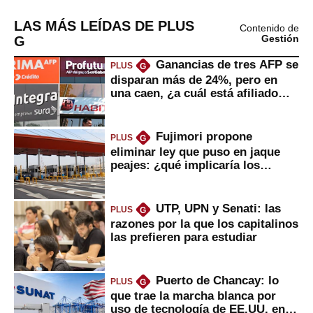
LAS MÁS LEÍDAS DE PLUS
Contenido de
G
Gestión
Ganancias de tres AFP se
PLUS
G
disparan más de 24%, pero en
una caen, ¿a cuál está afiliado
usted?
Fujimori propone
PLUS
G
eliminar ley que puso en jaque
peajes: ¿qué implicaría los
usuarios?
UTP, UPN y Senati: las
PLUS
G
razones por la que los capitalinos
las prefieren para estudiar
Puerto de Chancay: lo
PLUS
G
que trae la marcha blanca por
uso de tecnología de EE.UU. en