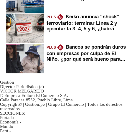
mercancías
Keiko anuncia “shock”
PLUS
G
ferroviario: terminar Línea 2 y
ejecutar la 3, 4, 5 y 6; ¿habrá
avances?
Bancos se pondrán duros
PLUS
G
con empresas por culpa de El
Niño, ¿por qué será bueno para
ahorristas?
Gestión
Director Periodístico (e)
VÍCTOR MELGAREJO
© Empresa Editora El Comercio S.A.
Calle Paracas #532, Pueblo Libre, Lima.
Copyright© | Gestion.pe | Grupo El Comercio | Todos los derechos
reservados
SECCIONES:
Portada
-
Economía
-
Mundo
-
Perú
-