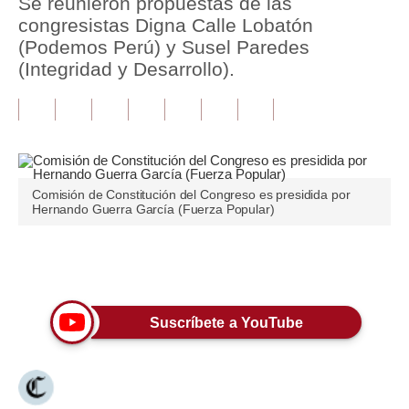
Se reunieron propuestas de las
congresistas Digna Calle Lobatón
Tu Dinero
(Podemos Perú) y Susel Paredes
(Integridad y Desarrollo).
Finanzas Personales
Inmobiliarias
Plus G
Opinión
Comisión de Constitución del Congreso es presidida por
Hernando Guerra García (Fuerza Popular)
Editorial
Pregunta de hoy
Únete a nuestro canal
Blogs
Suscríbete a YouTube
Tendencias
Lujo
Viajes