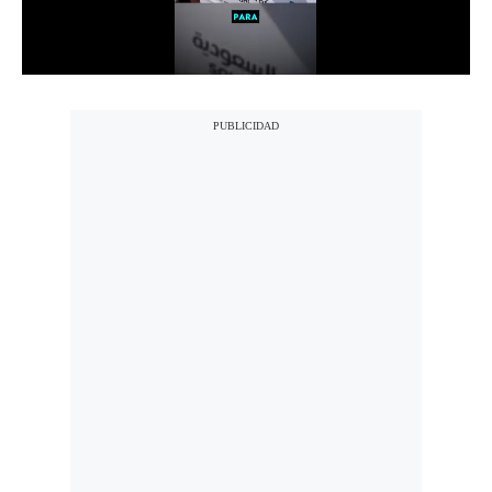
Notas Contratadas
Podcast
Gestión TV
Videos
Fotogalerías
gestion.pe
¿quiénes
Somos?
Términos
Y
Condiciones
Política
De
Privacidad