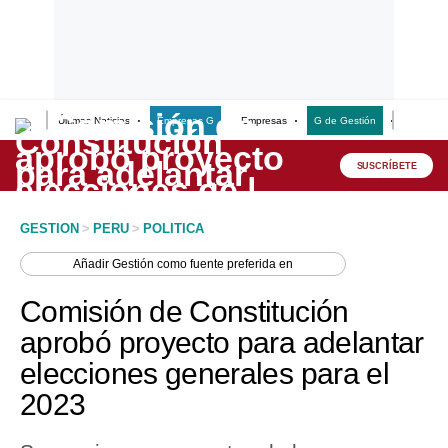
Últimas Noticias
Empresas G
Empresas
G de Gestión
Finanzas
Lo último
Peru Quiosco
SUSCRÍBETE
Portada
GESTION
>
PERU
>
POLITICA
Empresas
Añadir
Gestión
como fuente preferida en
Management & Empleo
Comisión de Constitución
Economía
aprobó proyecto para adelantar
elecciones generales para el
Mercados
2023
Perú
Política