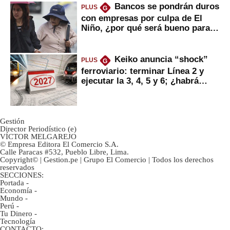
Bancos se pondrán duros
PLUS
G
con empresas por culpa de El
Niño, ¿por qué será bueno para
ahorristas?
Keiko anuncia “shock”
PLUS
G
ferroviario: terminar Línea 2 y
ejecutar la 3, 4, 5 y 6; ¿habrá
avances?
Gestión
Director Periodístico (e)
VÍCTOR MELGAREJO
© Empresa Editora El Comercio S.A.
Calle Paracas #532, Pueblo Libre, Lima.
Copyright© | Gestion.pe | Grupo El Comercio | Todos los derechos
reservados
SECCIONES:
Portada
-
Economía
-
Mundo
-
Perú
-
Tu Dinero
-
Tecnología
CONTACTO: