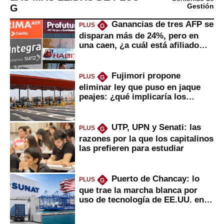
G
Gestión
Ganancias de tres AFP se
PLUS
G
disparan más de 24%, pero en
una caen, ¿a cuál está afiliado
usted?
Fujimori propone
PLUS
G
eliminar ley que puso en jaque
peajes: ¿qué implicaría los
usuarios?
UTP, UPN y Senati: las
PLUS
G
razones por la que los capitalinos
las prefieren para estudiar
Puerto de Chancay: lo
PLUS
G
que trae la marcha blanca por
uso de tecnología de EE.UU. en
mercancías