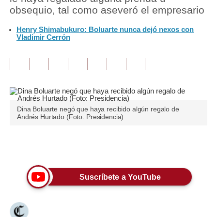
obsequio, tal como aseveró el empresario
Tu Dinero
Henry Shimabukuro: Boluarte nunca dejó nexos con
Vladimir Cerrón
Finanzas Personales
Inmobiliarias
Plus G
Opinión
Dina Boluarte negó que haya recibido algún regalo de
Editorial
Andrés Hurtado (Foto: Presidencia)
Pregunta de hoy
Únete a nuestro canal
Blogs
Tendencias
Suscríbete a YouTube
Lujo
Viajes