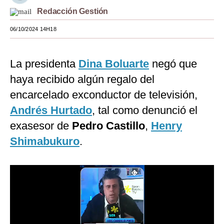
Redacción Gestión
Moda
06/10/2024 14H18
Estilos
Mundo
La presidenta
Dina Boluarte
negó que
EEUU
haya recibido algún regalo del
encarcelado exconductor de televisión,
México
Andrés Hurtado
, tal como denunció el
España
exasesor de
Pedro Castillo
,
Henry
Internacional
Shimabukuro
.
Tecnología
Club del Suscriptor
Mix
G de Gestión