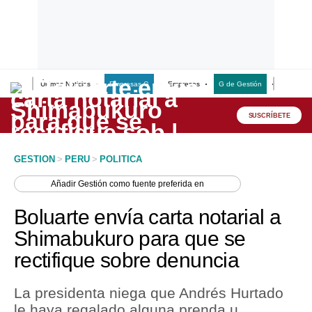
Últimas Noticias
Empresas G
Empresas
G de Gestión
Finanzas
Lo último
Peru Quiosco
SUSCRÍBETE
Portada
GESTION
>
PERU
>
POLITICA
Empresas
Añadir
Gestión
como fuente preferida en
Management & Empleo
Boluarte envía carta notarial a
Economía
Shimabukuro para que se
rectifique sobre denuncia
Mercados
Perú
La presidenta niega que Andrés Hurtado
le haya regalado alguna prenda u
Política