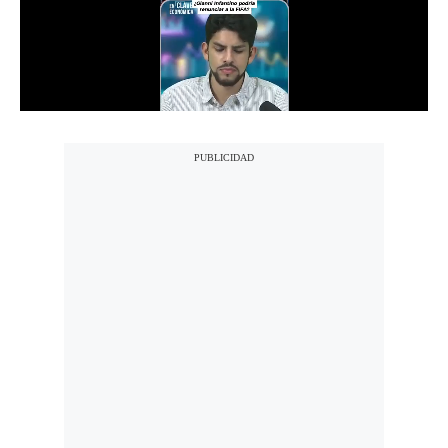
Notas Contratadas
Podcast
Gestión TV
Videos
Fotogalerías
gestion.pe
¿quiénes
Somos?
Términos
Y
Condiciones
Política
De
Privacidad