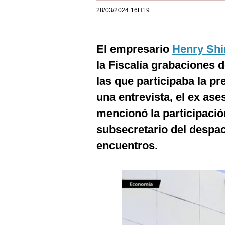
Estilos
28/03/2024 16H19
Mundo
El empresario
Henry Sh
EEUU
la Fiscalía grabaciones 
México
las que participaba la p
España
una entrevista, el ex as
Internacional
mencionó la participaci
subsecretario del despac
Tecnología
encuentros.
Club del Suscriptor
Mix
G de Gestión
Notas Contratadas