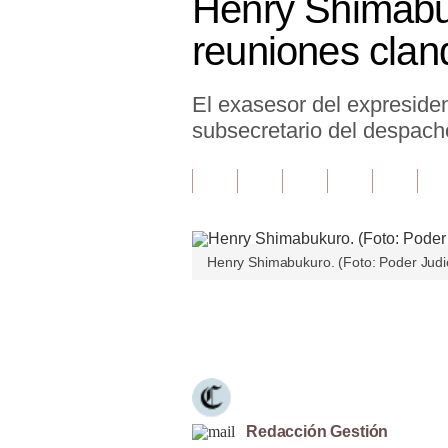
Henry Shimabu
Finanzas Personales
reuniones clan
Inmobiliarias
El exasesor del expreside
Plus G
subsecretario del despach
Opinión
Editorial
Pregunta de hoy
Henry Shimabukuro. (Foto: Poder Judic
Blogs
Tendencias
Únete a nuestro canal
Lujo
Viajes
Moda
Redacción Gestión