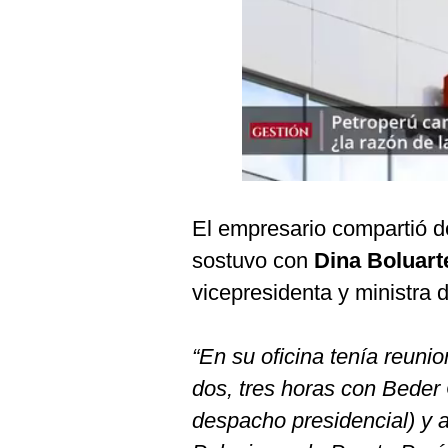
Podcast
Gestión TV
Videos
Fotogalerías
gestion.pe
El empresario compartió d
¿quiénes
sostuvo con
Dina Boluart
Somos?
vicepresidenta y ministra 
Términos
Y
Condiciones
“En su oficina tenía reuni
Política
dos, tres horas con Beder
De
Privacidad
despacho presidencial) y 
Politica