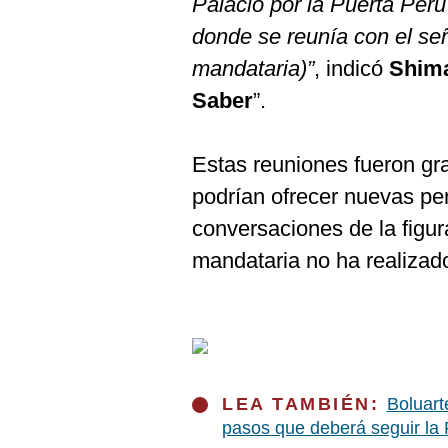
Palacio por la Puerta Perú 
De
Cookies
donde se reunía con el se
Preguntas
mandataria)”
, indicó
Shim
Frecuentes
Saber
”.
Estas reuniones fueron gr
podrían ofrecer nuevas per
conversaciones de la figur
mandataria no ha realizad
LEA TAMBIÉN:
Boluart
pasos que deberá seguir la F