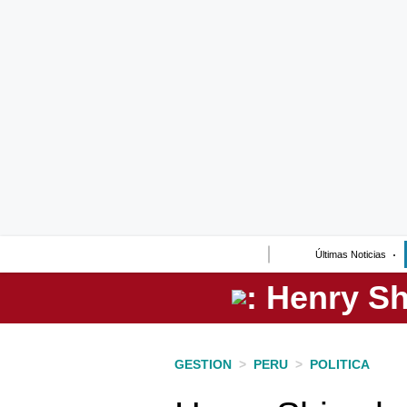
Lo último
Peru Quiosco
Portada
Empresas
Management & Empleo
Economía
Últimas Noticias
Mercados
Perú
Política
GESTION
>
PERU
>
POLITICA
Tu Dinero