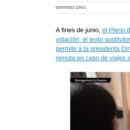
Estilos
02/07/2023 11H21
Mundo
A fines de junio,
el Pleno 
EEUU
votación, el texto sustitut
México
permite a la presidenta D
España
remota en caso de viajes al
Internacional
Tecnología
Club del Suscriptor
Mix
G de Gestión
Notas Contratadas