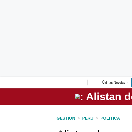
Lo último
Peru Quiosco
Portada
Empresas
Management & Empleo
Economía
Últimas Noticias
Mercados
Perú
Política
GESTION
>
PERU
>
POLITICA
Tu Dinero