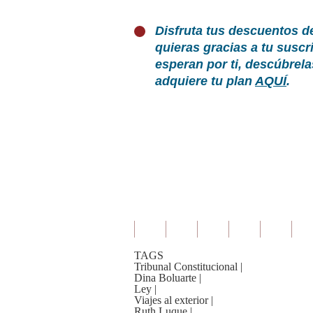
Disfruta tus descuentos d
quieras gracias a tu susc
esperan por ti, descúbrel
adquiere tu plan
AQUÍ
.
TAGS
Tribunal Constitucional
|
Dina Boluarte
|
Ley
|
Viajes al exterior
|
Ruth Luque
|