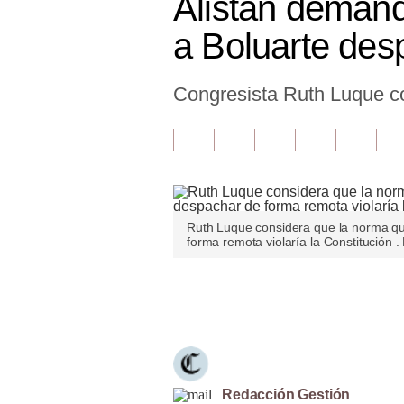
Alistan demand
Finanzas Personales
a Boluarte des
Inmobiliarias
Congresista Ruth Luque con
Plus G
Opinión
Editorial
Pregunta de hoy
Ruth Luque considera que la norma que
Blogs
forma remota violaría la Constitución 
Tendencias
Únete a nuestro canal
Lujo
Viajes
Moda
Redacción Gestión