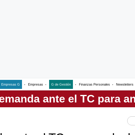
Empresas G
Empresas
G de Gestión
Finanzas Personales
Newsletters