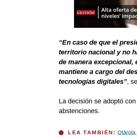
Podcast
Gestión TV
Videos
Fotogalerías
“En caso de que el presi
territorio nacional y no 
de manera excepcional, e
gestion.pe
mantiene a cargo del de
¿quiénes
tecnologías digitales”
, s
Somos?
Términos
Y
La decisión se adoptó con 
Condiciones
abstenciones.
Política
De
Privacidad
LEA TAMBIÉN:
Otárola
Politica