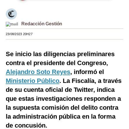
Moda
Estilos
Redacción Gestión
Mundo
23/08/2023 20H27
EEUU
Se inicio las diligencias preliminares
México
contra el presidente del Congreso,
España
Alejandro Soto Reyes
, informó el
Internacional
Ministerio Público
. La Fiscalía, a través
de su cuenta oficial de Twitter, indica
Tecnología
que estas investigaciones responden a
Club del Suscriptor
la supuesta comisión del delito contra
Mix
la administración pública en la forma
G de Gestión
de concusión.