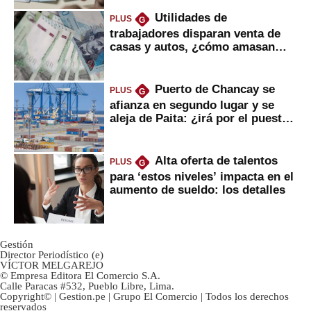
Utilidades de
PLUS
G
trabajadores disparan venta de
casas y autos, ¿cómo amasan
tanta liquidez?
Puerto de Chancay se
PLUS
G
afianza en segundo lugar y se
aleja de Paita: ¿irá por el puesto
1?
Alta oferta de talentos
PLUS
G
para ‘estos niveles’ impacta en el
aumento de sueldo: los detalles
Gestión
Director Periodístico (e)
VÍCTOR MELGAREJO
© Empresa Editora El Comercio S.A.
Calle Paracas #532, Pueblo Libre, Lima.
Copyright© | Gestion.pe | Grupo El Comercio | Todos los derechos
reservados