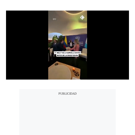
Notas Contratadas
Podcast
Gestión TV
Videos
Fotogalerías
gestion.pe
¿quiénes
Somos?
Términos
Y
Condiciones
Política
De
Privacidad