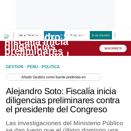
Últimas Noticias
Empresas G
Empresas
G de Gestión
Finanzas
Lo último
Peru Quiosco
SUSCRÍBETE
Portada
GESTION
>
PERU
>
POLITICA
Empresas
Añadir
Gestión
como fuente preferida en
Management & Empleo
Alejandro Soto: Fiscalía inicia
Economía
diligencias preliminares contra
el presidente del Congreso
Mercados
Perú
Las investigaciones del Ministerio Público
se dan luego que el último domingo una
Política