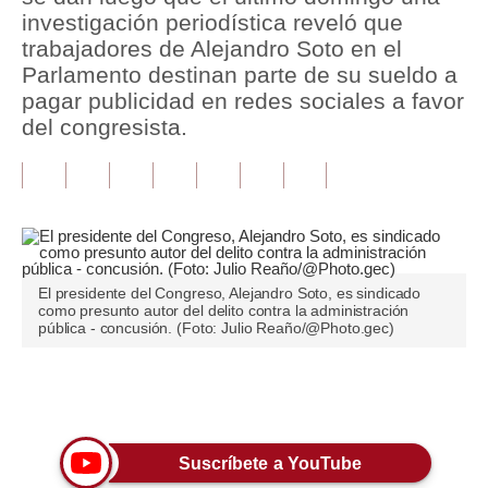
investigación periodística reveló que
Tu Dinero
trabajadores de Alejandro Soto en el
Parlamento destinan parte de su sueldo a
Finanzas Personales
pagar publicidad en redes sociales a favor
del congresista.
Inmobiliarias
Plus G
Opinión
Editorial
El presidente del Congreso, Alejandro Soto, es sindicado
Pregunta de hoy
como presunto autor del delito contra la administración
pública - concusión. (Foto: Julio Reaño/@Photo.gec)
Blogs
Tendencias
Únete a nuestro canal
Lujo
Suscríbete a YouTube
Viajes