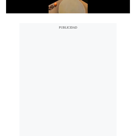
Notas Contratadas
Podcast
Gestión TV
Videos
Fotogalerías
gestion.pe
¿quiénes
Somos?
Términos
Y
Condiciones
Política
De
Privacidad