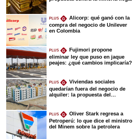
Alicorp: qué ganó con la
PLUS
G
compra del negocio de Unilever
en Colombia
Fujimori propone
PLUS
G
eliminar ley que puso en jaque
peajes: ¿qué cambios implicaría?
Viviendas sociales
PLUS
G
quedarían fuera del negocio de
alquiler: la propuesta del
gobierno
Oliver Stark regresa a
PLUS
G
Petroperú: lo que dice el ministro
del Minem sobre la petrolera