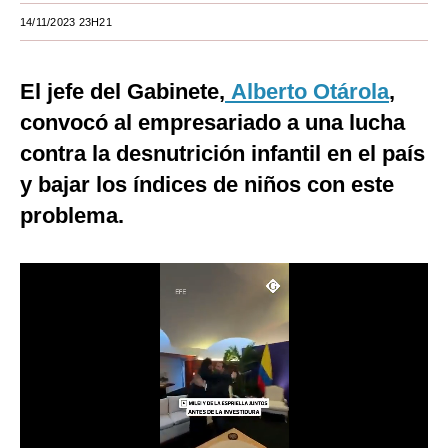
14/11/2023 23H21
Moda
Estilos
El jefe del Gabinete,
Alberto Otárola
,
Mundo
convocó al empresariado a una lucha
contra la desnutrición infantil en el país
EEUU
y bajar los índices de niños con este
México
problema.
España
Internacional
Tecnología
Club del Suscriptor
Mix
G de Gestión