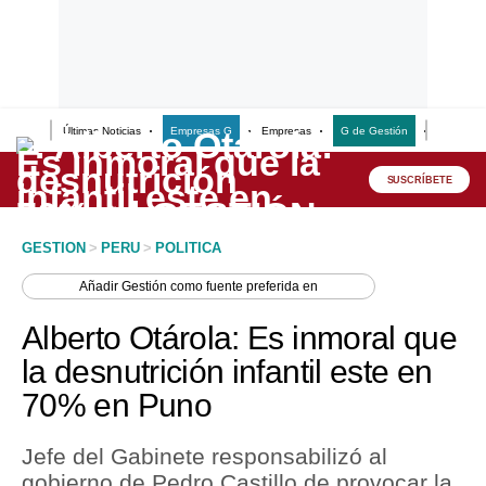
Últimas Noticias
Empresas G
Empresas
G de Gestión
Finanzas
Lo último
Peru Quiosco
SUSCRÍBETE
Portada
GESTION
>
PERU
>
POLITICA
Empresas
Añadir
Gestión
como fuente preferida en
Management & Empleo
Alberto Otárola: Es inmoral que
Economía
la desnutrición infantil este en
70% en Puno
Mercados
Perú
Jefe del Gabinete responsabilizó al
gobierno de Pedro Castillo de provocar la
Política