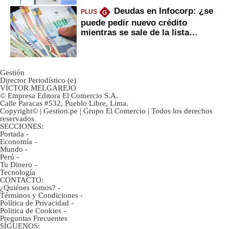
Deudas en Infocorp: ¿se
PLUS
G
puede pedir nuevo crédito
mientras se sale de la lista
negra?
Gestión
Director Periodístico (e)
VÍCTOR MELGAREJO
© Empresa Editora El Comercio S.A.
Calle Paracas #532, Pueblo Libre, Lima.
Copyright© | Gestion.pe | Grupo El Comercio | Todos los derechos
reservados
SECCIONES:
Portada
-
Economía
-
Mundo
-
Perú
-
Tu Dinero
-
Tecnología
CONTACTO:
¿Quiénes somos?
-
Términos y Condiciones
-
Política de Privacidad
-
Politica de Cookies
-
Preguntas Frecuentes
SÍGUENOS: