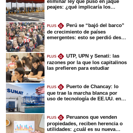
eliminar ley que puso en jaque
peajes: ¿qué implicaría los
usuarios?
Perú se “bajó del barco”
PLUS
G
de crecimiento de países
emergentes: esto se perdió desde
2022
UTP, UPN y Senati: las
PLUS
G
razones por la que los capitalinos
las prefieren para estudiar
Puerto de Chancay: lo
PLUS
G
que trae la marcha blanca por
uso de tecnología de EE.UU. en
mercancías
Peruanos que venden
PLUS
G
propiedades, reciben herencia o
utilidades: ¿cuál es su nueva