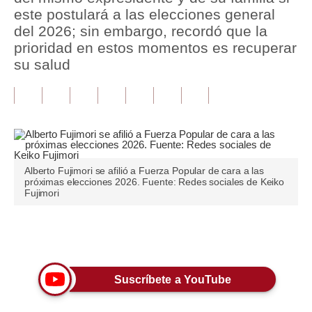
este postulará a las elecciones general
Tu Dinero
del 2026; sin embargo, recordó que la
prioridad en estos momentos es recuperar
Finanzas Personales
su salud
Inmobiliarias
Plus G
Opinión
Editorial
Alberto Fujimori se afilió a Fuerza Popular de cara a las
próximas elecciones 2026. Fuente: Redes sociales de Keiko
Fujimori
Pregunta de hoy
Blogs
Únete a nuestro canal
Tendencias
Lujo
Suscríbete a YouTube
Viajes