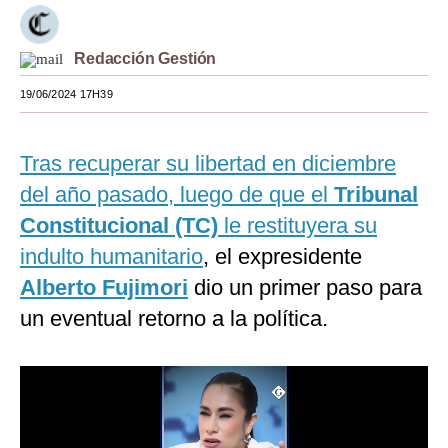
Moda
Redacción Gestión
Estilos
19/06/2024 17H39
Mundo
EEUU
Tras recuperar su libertad en diciembre
México
del año pasado, luego de que el
Tribunal
Constitucional (TC)
le restituyera su
España
indulto humanitario
, el expresidente
Internacional
Alberto Fujimori
dio un primer paso para
Tecnología
un eventual retorno a la política.
Club del Suscriptor
Mix
G de Gestión