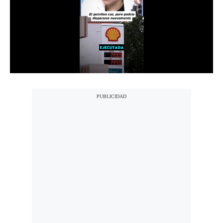
Notas Contratadas
Podcast
Gestión TV
Videos
Fotogalerías
gestion.pe
¿quiénes
Somos?
Términos
Y
Condiciones
Política
De
Privacidad