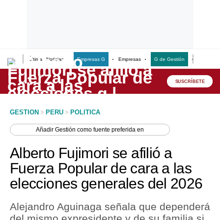
Últimas Noticias
Empresas G
Empresas
G de Gestión
Finanzas
Lo último
Peru Quiosco
SUSCRÍBETE
Portada
GESTION
>
PERU
>
POLITICA
Empresas
Añadir
Gestión
como fuente preferida en
Management & Empleo
Alberto Fujimori se afilió a
Economía
Fuerza Popular de cara a las
elecciones generales del 2026
Mercados
Perú
Alejandro Aguinaga señala que dependerá
del mismo expresidente y de su familia si
Política