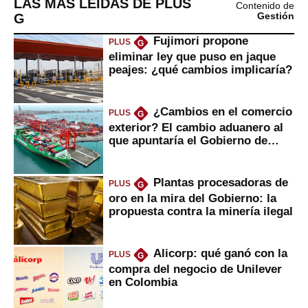
LAS MÁS LEÍDAS DE PLUS
Contenido de
G
Gestión
Fujimori propone
PLUS
G
eliminar ley que puso en jaque
peajes: ¿qué cambios implicaría?
¿Cambios en el comercio
PLUS
G
exterior? El cambio aduanero al
que apuntaría el Gobierno de
Fujimori
Plantas procesadoras de
PLUS
G
oro en la mira del Gobierno: la
propuesta contra la minería ilegal
Alicorp: qué ganó con la
PLUS
G
compra del negocio de Unilever
en Colombia