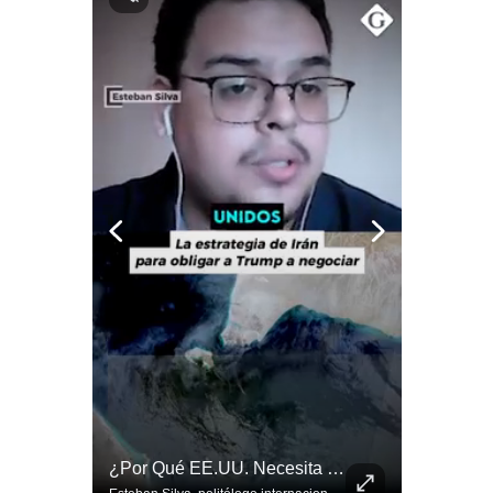
Notas Contratadas
Podcast
Gestión TV
Videos
Fotogalerías
gestion.pe
¿quiénes
Somos?
Términos
Y
Condiciones
Política
Tragedia En Tailandia: Joven De 14 Años Ataca A Su Familia Y Colegio | Gestión Mundo
¿Por Qué EE.UU. Necesita Desesperadamente Al Golfo? | Gestión Mundo
De
Privacidad