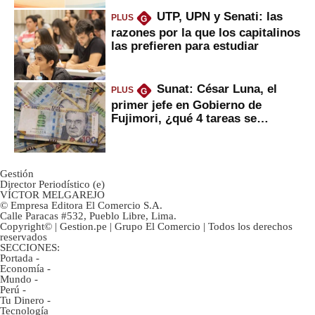
UTP, UPN y Senati: las
PLUS
G
razones por la que los capitalinos
las prefieren para estudiar
Sunat: César Luna, el
PLUS
G
primer jefe en Gobierno de
Fujimori, ¿qué 4 tareas se
marcan urgentes?
Gestión
Director Periodístico (e)
VÍCTOR MELGAREJO
© Empresa Editora El Comercio S.A.
Calle Paracas #532, Pueblo Libre, Lima.
Copyright© | Gestion.pe | Grupo El Comercio | Todos los derechos
reservados
SECCIONES:
Portada
-
Economía
-
Mundo
-
Perú
-
Tu Dinero
-
Tecnología