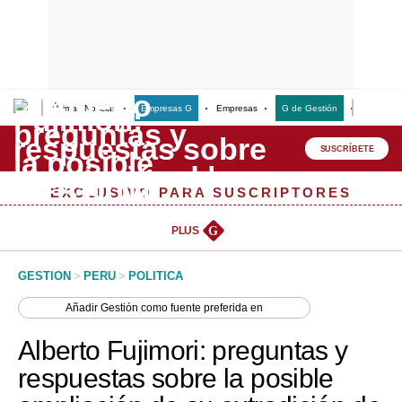
Últimas Noticias
Empresas G
Empresas
G de Gestión
Finanzas
Lo último
Peru Quiosco
SUSCRÍBETE
Portada
EXCLUSIVO PARA SUSCRIPTORES
Empresas
PLUS
G
Management & Empleo
GESTION
>
PERU
>
POLITICA
Economía
Añadir
Gestión
como fuente preferida en
Mercados
Alberto Fujimori: preguntas y
Perú
respuestas sobre la posible
Política