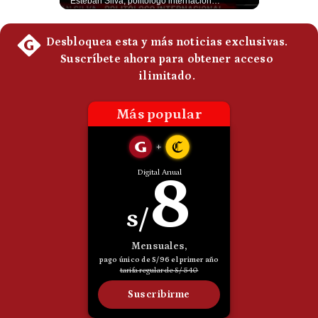
Un adolescente de 14 años mató a sus abuelos y luego atacó su colegio de secundaria en Tailandia, dejando cinco fallecidos adicionales y más de 30 heridos antes de quitarse la vida. Según las autoridades y el primer ministro Anutin Charnvirakul, el hecho habría sido motivado por estrés académico extremo. El suceso reabre el debate sobre la alta posesión de armas de fuego en el país asiático. #Tailandia #Noticias #UltimaHora #NoticiasInternacionales #Shorts 👉 Suscríbete y activa la campana para no perderte nuestro análisis diario. 🌎 Síguenos en nuestras redes sociales: 📌 Web oficial: https://gestion.pe/mundo/ 📌 LinkedIn: http://bit.ly/3HYIET0 📌 X (Twitter): http://bit.ly/4noZtX9 📌 TikTok: http://bit.ly/4evB6TO
Esteban Silva, politólogo internacional, explica que Estados Unidos necesita el apoyo territorial y marítimo de sus aliados del Golfo para operar cerca de Irán. Según su análisis, Teherán busca amenazar su estabilidad energética y económica para que estos gobiernos presionen a Washington y lo obliguen a negociar. #Iran #EEUU #Geopolitica #NoticiasInternacionales #Shorts 👉 Suscríbete y activa la campana para no perderte nuestro análisis diario. 🌎 Síguenos en nuestras redes sociales: 📌 Web oficial: https://gestion.pe/mundo/ 📌 LinkedIn: http://bit.ly/3HYIET0 📌 X (Twitter): http://bit.ly/4noZtX9 📌 TikTok: http://bit.ly/4evB6TO
Politica
De
Cookies
Preguntas
Frecuentes