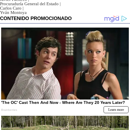
Procuraduría General del Estado
|
Carlos Caro
|
Yván Montoya