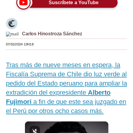
Suscríbete a YouTube
Moda
Estilos
Mundo
Carlos Hinostroza Sánchez
EEUU
07/02/2024 13H18
México
Tras más de nueve meses en espera, la
España
Fiscalía Suprema de Chile dio luz verde al
Internacional
pedido del Estado peruano para ampliar la
extradición del expresidente
Alberto
Tecnología
Fujimori
a fin de que este sea juzgado en
Club del Suscriptor
el Perú por otros ocho casos más.
Mix
G de Gestión