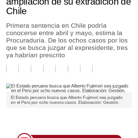
ampliación de su extradición de
Chile
Tu Dinero
Finanzas Personales
Primera sentencia en Chile podría
conocerse entre abril y mayo, estima la
Inmobiliarias
Procuraduría. De los ochos casos por los
que se busca juzgar al expresidente, tres
Plus G
ya habrían prescrito
Opinión
Editorial
Pregunta de hoy
El Estado peruano busca que Alberto Fujimori sea juzgado
Blogs
en el Perú por ocho nuevos casos. Elaboración: Gestión.
Tendencias
Únete a nuestro canal
Lujo
Viajes