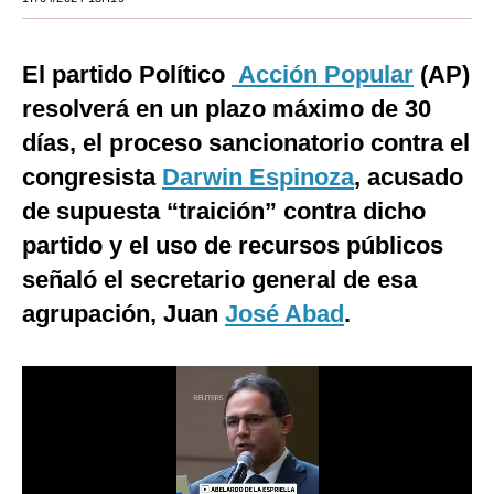
Moda
El partido Político
Acción Popular
(AP)
Estilos
resolverá en un plazo máximo de 30
Mundo
días, el proceso sancionatorio contra el
EEUU
congresista
Darwin Espinoza
, acusado
de supuesta “traición” contra dicho
México
partido y el uso de recursos públicos
España
señaló el secretario general de esa
Internacional
agrupación, Juan
José Abad
.
Tecnología
Club del Suscriptor
Mix
G de Gestión