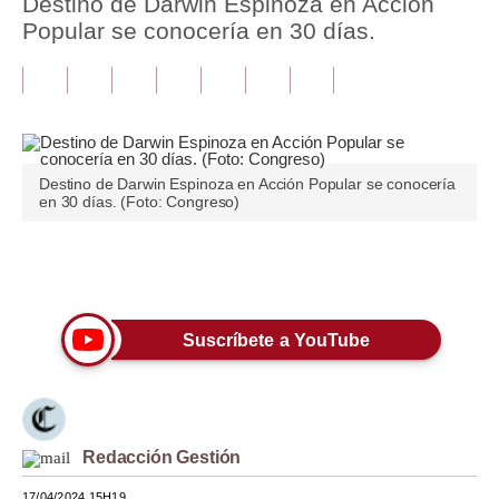
Destino de Darwin Espinoza en Acción
Popular se conocería en 30 días.
Tu Dinero
Finanzas Personales
Inmobiliarias
Plus G
Destino de Darwin Espinoza en Acción Popular se conocería
en 30 días. (Foto: Congreso)
Opinión
Editorial
Únete a nuestro canal
Pregunta de hoy
Suscríbete a YouTube
Blogs
Tendencias
Lujo
Redacción Gestión
Viajes
17/04/2024 15H19