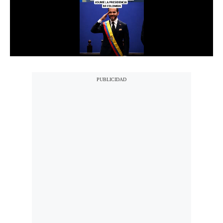
Notas Contratadas
Podcast
Gestión TV
Videos
Fotogalerías
gestion.pe
¿quiénes
Somos?
Términos
Y
Condiciones
Política
De
Privacidad