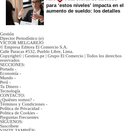
para ‘estos niveles’ impacta en el
aumento de sueldo: los detalles
Gestión
Director Periodístico (e)
VÍCTOR MELGAREJO
© Empresa Editora El Comercio S.A.
Calle Paracas #532, Pueblo Libre, Lima.
Copyright© | Gestion.pe | Grupo El Comercio | Todos los derechos
reservados
SECCIONES:
Portada
-
Economía
-
Mundo
-
Perú
-
Tu Dinero
-
Tecnología
CONTACTO:
¿Quiénes somos?
-
Términos y Condiciones
-
Política de Privacidad
-
Politica de Cookies
-
Preguntas Frecuentes
SÍGUENOS:
Suscríbete
VISITE TAMBIÉN: