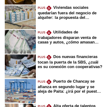
Viviendas sociales
PLUS
G
quedarían fuera del negocio de
alquiler: la propuesta del
gobierno
Utilidades de
PLUS
G
trabajadores disparan venta de
casas y autos, ¿cómo amasan
tanta liquidez?
Dos nuevas financieras
PLUS
G
tocan la puerta de la SBS, ¿cuál
es su conexión con cooperativas?
Puerto de Chancay se
PLUS
G
afianza en segundo lugar y se
aleja de Paita: ¿irá por el puesto
1?
Alta oferta de talentos
PLUS
G