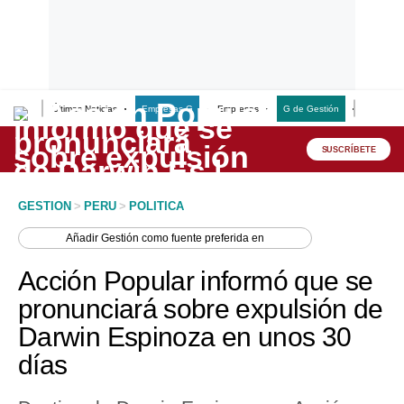
Últimas Noticias
Empresas G
Empresas
G de Gestión
Finanzas
Lo último
Peru Quiosco
SUSCRÍBETE
Portada
GESTION
>
PERU
>
POLITICA
Empresas
Añadir
Gestión
como fuente preferida en
Management & Empleo
Acción Popular informó que se
Economía
pronunciará sobre expulsión de
Darwin Espinoza en unos 30
Mercados
días
Perú
Política