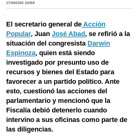
17/04/2024 11H58
Moda
Estilos
El secretario general de
Acción
Popular
, Juan
José Abad
, se refirió a la
Mundo
situación del congresista
Darwin
EEUU
Espinoza
, quien está siendo
México
investigado por presunto uso de
recursos y bienes del Estado para
España
favorecer a un partido político. Ante
Internacional
esto, cuestionó las acciones del
Tecnología
parlamentario y mencionó que la
Club del Suscriptor
Fiscalía debió detenerlo cuando
intervino a sus oficinas como parte de
Mix
las diligencias.
G de Gestión