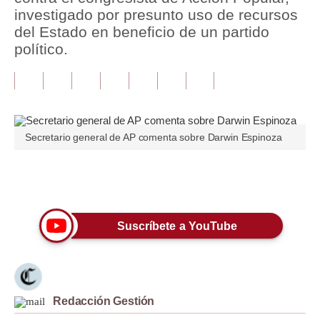
investigado por presunto uso de recursos
Tu Dinero
del Estado en beneficio de un partido
político.
Finanzas Personales
Inmobiliarias
Plus G
Secretario general de AP comenta sobre Darwin Espinoza
Opinión
Editorial
Únete a nuestro canal
Pregunta de hoy
Suscríbete a YouTube
Blogs
Tendencias
Lujo
Redacción Gestión
Viajes