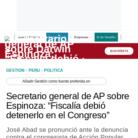
Últimas Noticias
Empresas G
Empresas
G de Gestión
Finanzas
Lo último
Peru Quiosco
SUSCRÍBETE
Portada
GESTION
>
PERU
>
POLITICA
Empresas
Añadir
Gestión
como fuente preferida en
Management & Empleo
Secretario general de AP sobre
Economía
Espinoza: “Fiscalía debió
detenerlo en el Congreso”
Mercados
Perú
José Abad se pronunció ante la denuncia
contra el congresista de Acción Popular,
Política