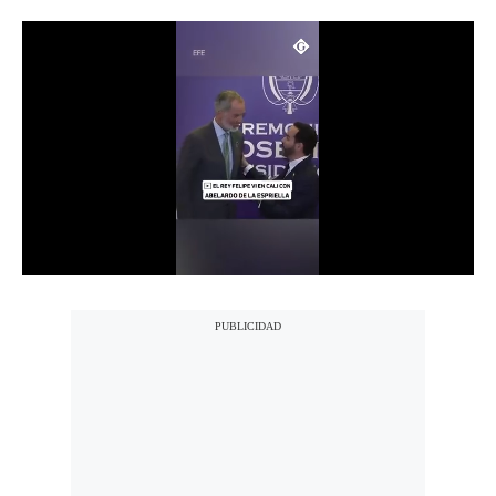
Notas Contratadas
Podcast
Gestión TV
Videos
Fotogalerías
gestion.pe
¿quiénes
Somos?
Términos
Y
Condiciones
Política
De
Privacidad