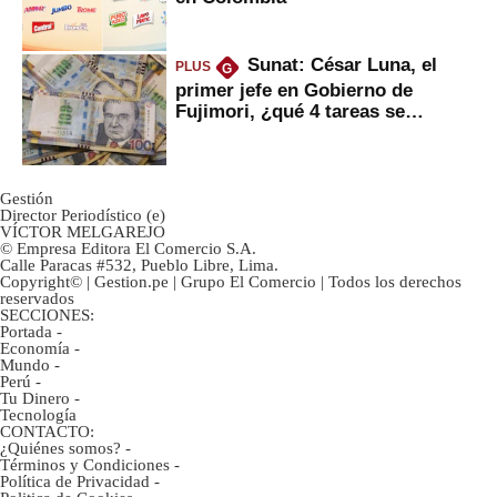
Sunat: César Luna, el
PLUS
G
primer jefe en Gobierno de
Fujimori, ¿qué 4 tareas se
marcan urgentes?
Gestión
Director Periodístico (e)
VÍCTOR MELGAREJO
© Empresa Editora El Comercio S.A.
Calle Paracas #532, Pueblo Libre, Lima.
Copyright© | Gestion.pe | Grupo El Comercio | Todos los derechos
reservados
SECCIONES:
Portada
-
Economía
-
Mundo
-
Perú
-
Tu Dinero
-
Tecnología
CONTACTO:
¿Quiénes somos?
-
Términos y Condiciones
-
Política de Privacidad
-