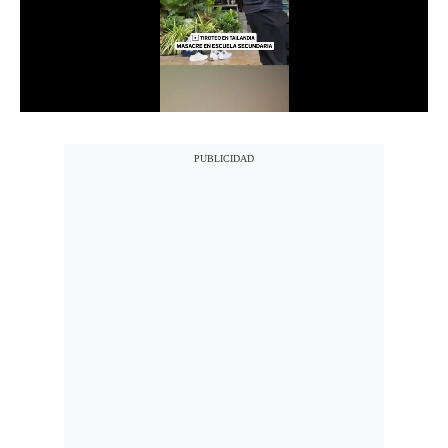
Notas Contratadas
Podcast
Gestión TV
Videos
Fotogalerías
gestion.pe
¿quiénes
Somos?
Términos
Y
Condiciones
Política
De
Privacidad