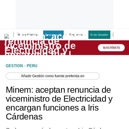
Últimas Noticias
Empresas G
Empresas
G de Gestión
Finanzas
Lo último
Peru Quiosco
SUSCRÍBETE
Portada
GESTION
>
PERU
Empresas
Añadir
Gestión
como fuente preferida en
Management & Empleo
Minem: aceptan renuncia de
Economía
viceministro de Electricidad y
encargan funciones a Iris
Mercados
Cárdenas
Perú
Política