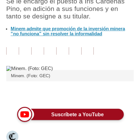
Se le encargó el puesto a Iris Cárdenas
Pino, en adición a sus funciones y en
Tu Dinero
tanto se designe a su titular.
Finanzas Personales
Minem admite que promoción de la inversión minera
“no funciona” sin resolver la informalidad
Inmobiliarias
Plus G
Opinión
Editorial
Minem. (Foto: GEC)
Pregunta de hoy
Únete a nuestro canal
Blogs
Tendencias
Suscríbete a YouTube
Lujo
Viajes