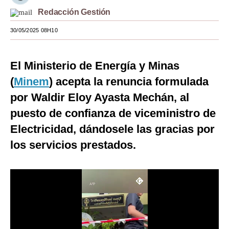
Redacción Gestión
Moda
30/05/2025 08H10
Estilos
Mundo
El
Ministerio de Energía y Minas
EEUU
(
Minem
)
acepta la renuncia formulada
por Waldir Eloy Ayasta Mechán, al
México
puesto de confianza de viceministro de
España
Electricidad, dándosele las gracias por
Internacional
los servicios prestados.
Tecnología
Club del Suscriptor
Mix
G de Gestión