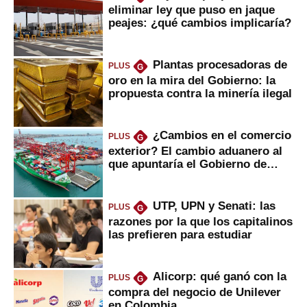
eliminar ley que puso en jaque
peajes: ¿qué cambios implicaría?
Plantas procesadoras de
PLUS
G
oro en la mira del Gobierno: la
propuesta contra la minería ilegal
¿Cambios en el comercio
PLUS
G
exterior? El cambio aduanero al
que apuntaría el Gobierno de
Fujimori
UTP, UPN y Senati: las
PLUS
G
razones por la que los capitalinos
las prefieren para estudiar
Alicorp: qué ganó con la
PLUS
G
compra del negocio de Unilever
en Colombia