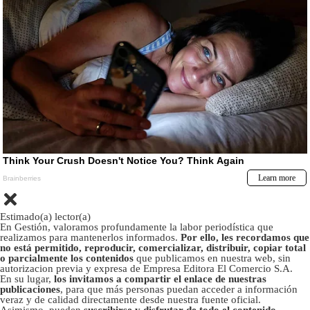
Estimado(a) lector(a)
En Gestión, valoramos profundamente la labor periodística que
realizamos para mantenerlos informados.
Por ello, les recordamos que
no está permitido, reproducir, comercializar, distribuir, copiar total
o parcialmente los contenidos
que publicamos en nuestra web, sin
autorizacion previa y expresa de Empresa Editora El Comercio S.A.
En su lugar,
los invitamos a compartir el enlace de nuestras
publicaciones
, para que más personas puedan acceder a información
veraz y de calidad directamente desde nuestra fuente oficial.
Asimismo, pueden
suscribirse y disfrutar de todo el contenido