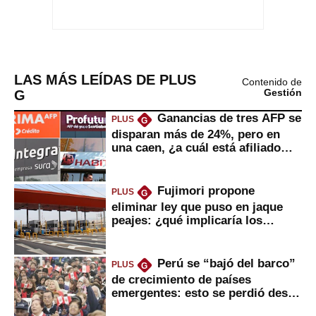
LAS MÁS LEÍDAS DE PLUS
Contenido de
G
Gestión
Ganancias de tres AFP se
PLUS
G
disparan más de 24%, pero en
una caen, ¿a cuál está afiliado
usted?
Fujimori propone
PLUS
G
eliminar ley que puso en jaque
peajes: ¿qué implicaría los
usuarios?
Perú se “bajó del barco”
PLUS
G
de crecimiento de países
emergentes: esto se perdió desde
2022