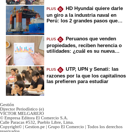
HD Hyundai quiere darle
PLUS
G
un giro a la industria naval en
Perú: los 2 grandes pasos que
daría
Peruanos que venden
PLUS
G
propiedades, reciben herencia o
utilidades: ¿cuál es su nueva
inversión clave?
UTP, UPN y Senati: las
PLUS
G
razones por la que los capitalinos
las prefieren para estudiar
Gestión
Director Periodístico (e)
VÍCTOR MELGAREJO
© Empresa Editora El Comercio S.A.
Calle Paracas #532, Pueblo Libre, Lima.
Copyright© | Gestion.pe | Grupo El Comercio | Todos los derechos
reservados