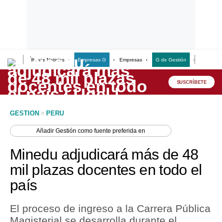
Últimas Noticias
Empresas G
Empresas
G de Gestión
Finanzas
Lo último
Peru Quiosco
SUSCRÍBETE
Portada
GESTION
>
PERU
Empresas
Añadir
Gestión
como fuente preferida en
Management & Empleo
Minedu adjudicará más de 48
Economía
mil plazas docentes en todo el
país
Mercados
Perú
El proceso de ingreso a la Carrera Pública
Magisterial se desarrolla durante el
Política