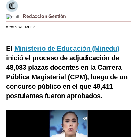
Moda
Redacción Gestión
Estilos
07/01/2025 14H02
Mundo
EEUU
El
Ministerio de Educación (Minedu)
inició el proceso de adjudicación de
México
48,083 plazas docentes en la Carrera
España
Pública Magisterial (CPM), luego de un
Internacional
concurso público en el que 49,411
postulantes fueron aprobados.
Tecnología
Club del Suscriptor
Mix
G de Gestión