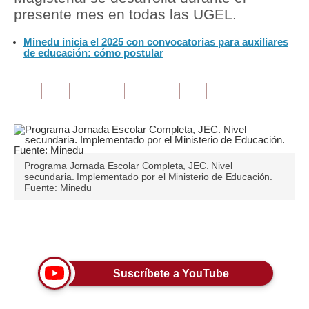
presente mes en todas las UGEL.
Tu Dinero
Minedu inicia el 2025 con convocatorias para auxiliares
de educación: cómo postular
Finanzas Personales
Inmobiliarias
Plus G
Opinión
Editorial
Programa Jornada Escolar Completa, JEC. Nivel
secundaria. Implementado por el Ministerio de Educación.
Fuente: Minedu
Pregunta de hoy
Blogs
Únete a nuestro canal
Tendencias
Suscríbete a YouTube
Lujo
Viajes