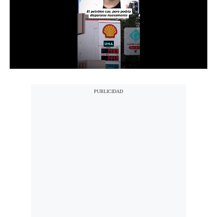
Notas Contratadas
Podcast
Gestión TV
Videos
Fotogalerías
gestion.pe
¿quiénes
Somos?
Términos
Y
Condiciones
Política
De
Privacidad