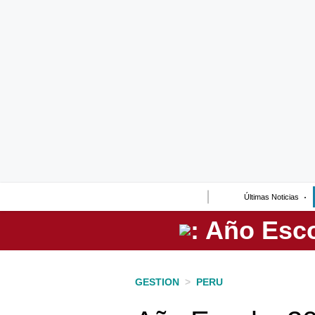
Lo último
Peru Quiosco
Portada
Empresas
Management & Empleo
Economía
Últimas Noticias
Mercados
Perú
Política
GESTION
>
PERU
Tu Dinero