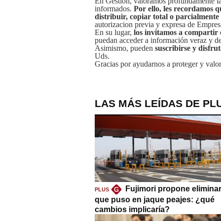
En Gestión, valoramos profundamente la 
informados.
Por ello, les recordamos q
distribuir, copiar total o parcialmente
autorizacion previa y expresa de Empre
En su lugar,
los invitamos a compartir 
puedan acceder a información veraz y de 
Asimismo, pueden
suscribirse y disfru
Uds.
Gracias por ayudarnos a proteger y valor
LAS MÁS LEÍDAS DE PL
Fujimori propone eliminar
G
PLUS
que puso en jaque peajes: ¿qué
cambios implicaría?