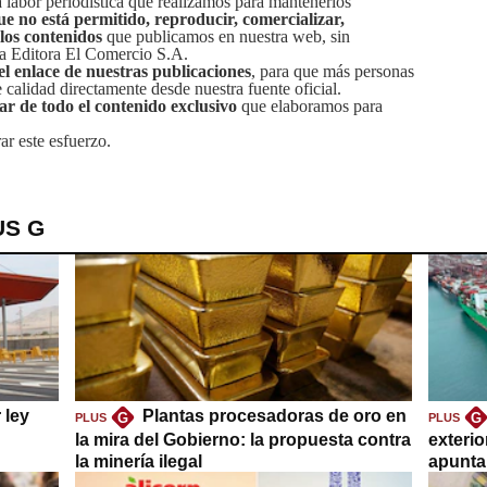
labor periodística que realizamos para mantenerlos
ue no está permitido, reproducir, comercializar,
 los contenidos
que publicamos en nuestra web, sin
sa Editora El Comercio S.A.
el enlace de nuestras publicaciones
, para que más personas
calidad directamente desde nuestra fuente oficial.
tar de todo el contenido exclusivo
que elaboramos para
ar este esfuerzo.
US G
 ley
Plantas procesadoras de oro en
G
G
PLUS
PLUS
la mira del Gobierno: la propuesta contra
exteri
la minería ilegal
apuntar