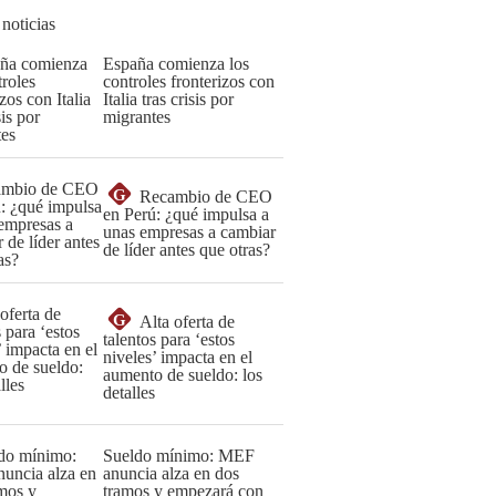
 noticias
España comienza los
controles fronterizos con
Italia tras crisis por
migrantes
G
Recambio de CEO
en Perú: ¿qué impulsa a
unas empresas a cambiar
de líder antes que otras?
G
Alta oferta de
talentos para ‘estos
niveles’ impacta en el
aumento de sueldo: los
detalles
Sueldo mínimo: MEF
anuncia alza en dos
tramos y empezará con