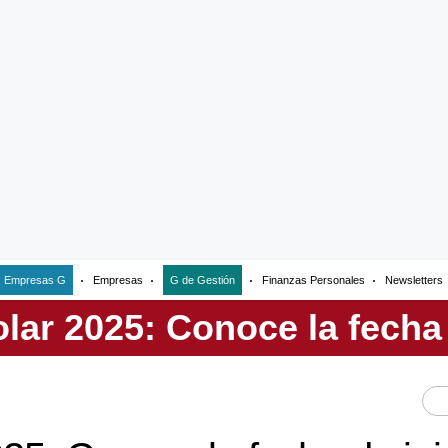
Empresas G
Empresas
G de Gestión
Finanzas Personales
Newsletters