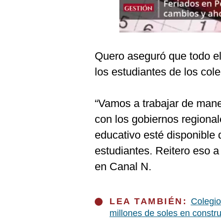
Podcast
Gestión TV
Videos
Quero aseguró que todo el 
Fotogalerías
los estudiantes de los cole
“Vamos a trabajar de man
gestion.pe
con los gobiernos regional
¿quiénes
educativo esté disponible 
Somos?
estudiantes. Reitero eso a 
Términos
Y
en Canal N.
Condiciones
Política
De
Privacidad
LEA TAMBIÉN:
Colegio
millones de soles en const
Politica