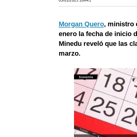
05/01/2025 20H41
Estilos
Mundo
Morgan Quero
, ministro
EEUU
enero la fecha de inicio d
Minedu reveló que las c
México
marzo.
España
Internacional
Tecnología
Club del Suscriptor
Mix
G de Gestión
Notas Contratadas