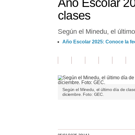
Año Escolar 20
Finanzas Personales
clases
Inmobiliarias
Según el Minedu, el último
Plus G
Año Escolar 2025: Conoce la fec
Opinión
Editorial
Pregunta de hoy
Blogs
Según el Minedu, el último día de clas
Tendencias
diciembre. Foto: GEC.
Lujo
Únete a nuestro canal
Viajes
Moda