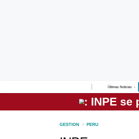
Lo último
Peru Quiosco
Portada
Empresas
Management & Empleo
Economía
Últimas Noticias
Mercados
Perú
Política
GESTION
>
PERU
Tu Dinero