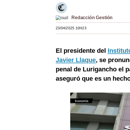
Estilos
Mundo
Redacción Gestión
23/04/2025 10H23
EEUU
México
El presidente del
Institu
España
Javier Llaque
, se pronun
Internacional
penal de Lurigancho el p
Tecnología
aseguró que es un hecho 
Club del Suscriptor
Mix
G de Gestión
Notas Contratadas