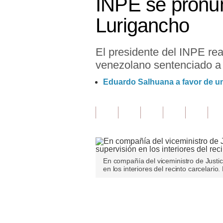
INPE se pronun
Finanzas Personales
Lurigancho
Inmobiliarias
El presidente del INPE re
Plus G
venezolano sentenciado a 
Opinión
Eduardo Salhuana a favor de un
Editorial
Pregunta de hoy
Blogs
Tendencias
En compañía del viceministro de Justici
en los interiores del recinto carcelario
Lujo
Viajes
Únete a nuestro canal
Moda