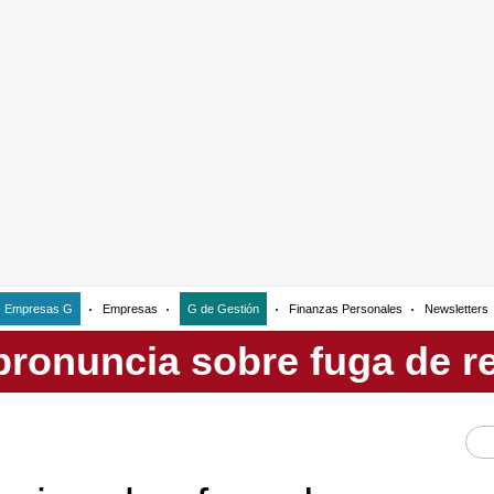
Empresas G
Empresas
G de Gestión
Finanzas Personales
Newsletters