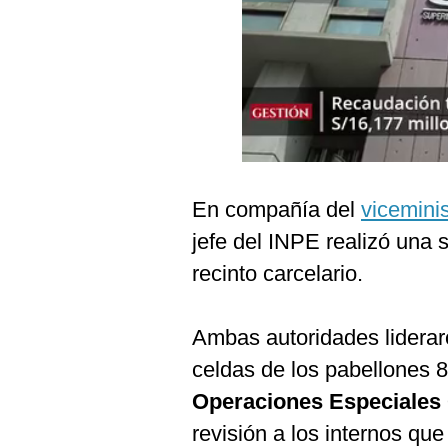
Podcast
Gestión TV
Videos
Fotogalerías
En compañía del
viceminis
gestion.pe
jefe del INPE realizó una s
¿quiénes
recinto carcelario.
Somos?
Términos
Y
Ambas autoridades lideraro
Condiciones
celdas de los pabellones 8
Política
De
Operaciones Especiales
Privacidad
revisión a los internos que
Politica