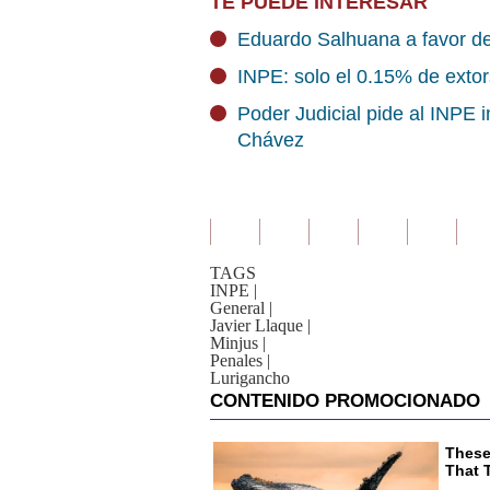
TE PUEDE INTERESAR
Eduardo Salhuana a favor de 
INPE: solo el 0.15% de exto
Poder Judicial pide al INPE i
Chávez
TAGS
INPE
|
General
|
Javier Llaque
|
Minjus
|
Penales
|
Lurigancho