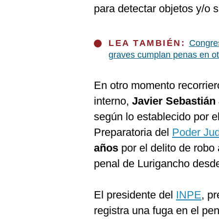
De
para detectar objetos y/o 
Cookies
Preguntas
Frecuentes
LEA TAMBIÉN:
Congres
graves cumplan penas en ot
En otro momento recorrier
interno,
Javier Sebastián
según lo establecido por e
Preparatoria del
Poder Jud
años
por el delito de robo
penal de Lurigancho desde
El presidente del
INPE
, p
registra una fuga en el pe