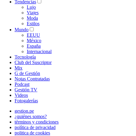
Tendencias
Lujo
Viajes
Moda
Estilos
Mundo
EEUU
México
España
Internacional
Tecnología
Club del Suscriptor
Mix
G de Gestión
Notas Contratadas
Podcast
Gestión TV
Videos
Fotogalerías
gestion.pe
¿quiénes somos?
términos y condiciones
política de privacidad
politica de cookies