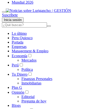
Mundial 2026
Suscríbete
Inicia sesión
Lo último
Peru Quiosco
Portada
Empresas
Management & Empleo
Economía
Mercados
Perú
Política
Tu Dinero
Finanzas Personales
Inmobiliarias
Plus G
Opinión
Editorial
Pregunta de hoy
Blogs