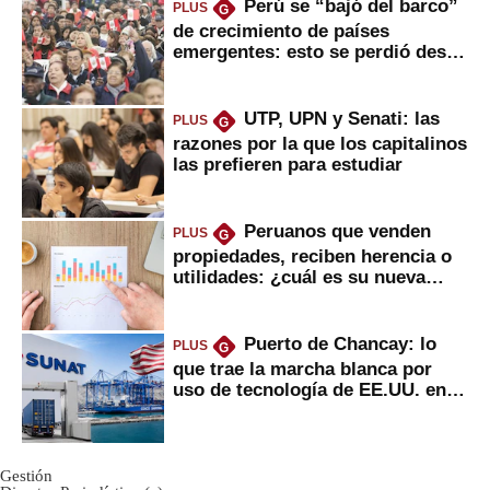
Perú se “bajó del barco”
PLUS
G
de crecimiento de países
emergentes: esto se perdió desde
2022
UTP, UPN y Senati: las
PLUS
G
razones por la que los capitalinos
las prefieren para estudiar
Peruanos que venden
PLUS
G
propiedades, reciben herencia o
utilidades: ¿cuál es su nueva
inversión clave?
Puerto de Chancay: lo
PLUS
G
que trae la marcha blanca por
uso de tecnología de EE.UU. en
mercancías
Gestión