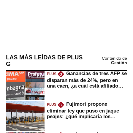
LAS MÁS LEÍDAS DE PLUS
Contenido de
G
Gestión
Ganancias de tres AFP se
PLUS
G
disparan más de 24%, pero en
una caen, ¿a cuál está afiliado
usted?
Fujimori propone
PLUS
G
eliminar ley que puso en jaque
peajes: ¿qué implicaría los
usuarios?