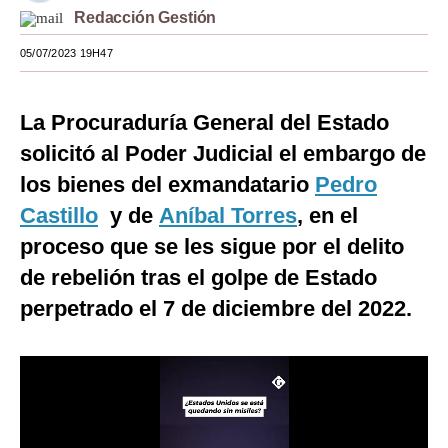
Redacción Gestión
Moda
05/07/2023 19H47
Estilos
Mundo
La Procuraduría General del Estado
solicitó al Poder Judicial el embargo de
EEUU
los bienes del exmandatario
Pedro
México
Castillo
y de
Aníbal Torres
, en el
España
proceso que se les sigue por el delito
Internacional
de rebelión tras el golpe de Estado
perpetrado el 7 de diciembre del 2022.
Tecnología
Club del Suscriptor
Mix
G de Gestión