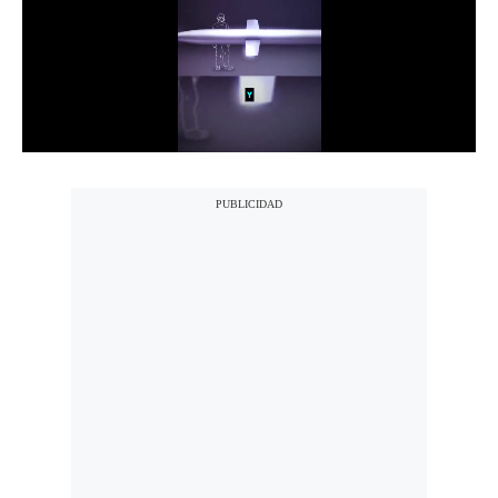
Notas Contratadas
Podcast
Gestión TV
Videos
Fotogalerías
gestion.pe
¿quiénes
Somos?
Términos
Y
Condiciones
Política
De
Privacidad