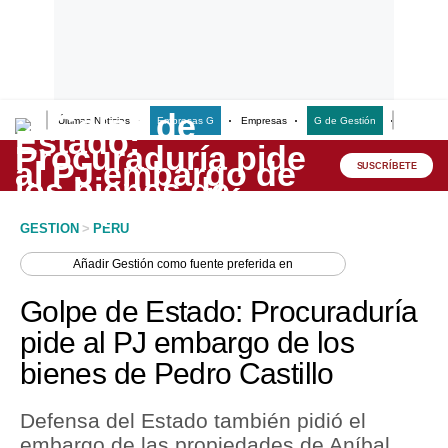
Últimas Noticias
Empresas G
Empresas
G de Gestión
Finanzas
Lo último
Peru Quiosco
SUSCRÍBETE
Portada
GESTION
>
PERU
Empresas
Añadir
Gestión
como fuente preferida en
Management & Empleo
Golpe de Estado: Procuraduría
Economía
pide al PJ embargo de los
bienes de Pedro Castillo
Mercados
Perú
Defensa del Estado también pidió el
embargo de las propiedades de Aníbal
Política