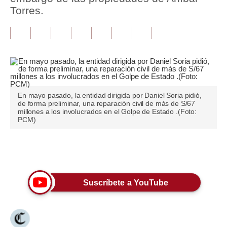
Torres.
Tu Dinero
Finanzas Personales
Inmobiliarias
Plus G
En mayo pasado, la entidad dirigida por Daniel Soria pidió,
Opinión
de forma preliminar, una reparación civil de más de S/67
millones a los involucrados en el Golpe de Estado .(Foto:
PCM)
Editorial
Pregunta de hoy
Únete a nuestro canal
Blogs
Tendencias
Suscríbete a YouTube
Lujo
Viajes