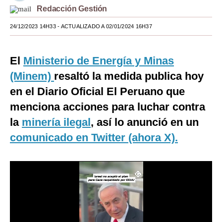
Redacción Gestión
Moda
24/12/2023 14H33
- ACTUALIZADO A 02/01/2024 16H37
Estilos
Mundo
El
Ministerio de Energía y Minas
(Minem)
EEUU
resaltó la medida publica hoy
en el Diario Oficial El Peruano que
México
menciona acciones para luchar contra
España
la
minería ilegal
, así lo anunció en un
Internacional
comunicado en Twitter (ahora X).
Tecnología
Club del Suscriptor
Mix
G de Gestión