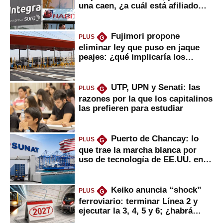
una caen, ¿a cuál está afiliado
usted?
Fujimori propone
PLUS
G
eliminar ley que puso en jaque
peajes: ¿qué implicaría los
usuarios?
UTP, UPN y Senati: las
PLUS
G
razones por la que los capitalinos
las prefieren para estudiar
Puerto de Chancay: lo
PLUS
G
que trae la marcha blanca por
uso de tecnología de EE.UU. en
mercancías
Keiko anuncia “shock”
PLUS
G
ferroviario: terminar Línea 2 y
ejecutar la 3, 4, 5 y 6; ¿habrá
avances?