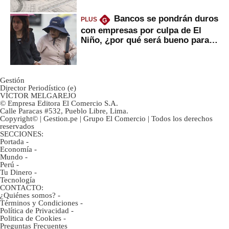
Bancos se pondrán duros
PLUS
G
con empresas por culpa de El
Niño, ¿por qué será bueno para
ahorristas?
Gestión
Director Periodístico (e)
VÍCTOR MELGAREJO
© Empresa Editora El Comercio S.A.
Calle Paracas #532, Pueblo Libre, Lima.
Copyright© | Gestion.pe | Grupo El Comercio | Todos los derechos
reservados
SECCIONES:
Portada
-
Economía
-
Mundo
-
Perú
-
Tu Dinero
-
Tecnología
CONTACTO:
¿Quiénes somos?
-
Términos y Condiciones
-
Política de Privacidad
-
Politica de Cookies
-
Preguntas Frecuentes