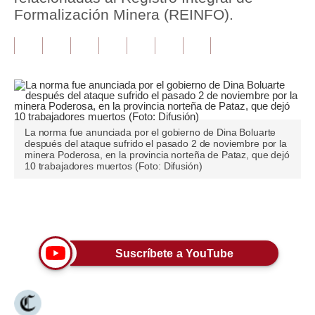
Formalización Minera (REINFO).
Tu Dinero
Finanzas Personales
Inmobiliarias
Plus G
La norma fue anunciada por el gobierno de Dina Boluarte
Opinión
después del ataque sufrido el pasado 2 de noviembre por la
minera Poderosa, en la provincia norteña de Pataz, que dejó
10 trabajadores muertos (Foto: Difusión)
Editorial
Pregunta de hoy
Únete a nuestro canal
Blogs
Tendencias
Suscríbete a YouTube
Lujo
Viajes