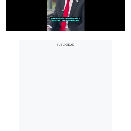
Notas Contratadas
Podcast
Gestión TV
Videos
Fotogalerías
gestion.pe
¿quiénes
Somos?
Términos
Y
Condiciones
Política
De
Privacidad