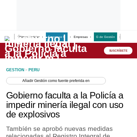
Últimas Noticias
Empresas G
Empresas
G de Gestión
Finanzas
Lo último
Peru Quiosco
SUSCRÍBETE
Portada
GESTION
>
PERU
Empresas
Añadir
Gestión
como fuente preferida en
Management & Empleo
Gobierno faculta a la Policía a
Economía
impedir minería ilegal con uso
de explosivos
Mercados
Perú
Tambíén se aprobó nuevas medidas
relacionadas al Registro Integral de
Política