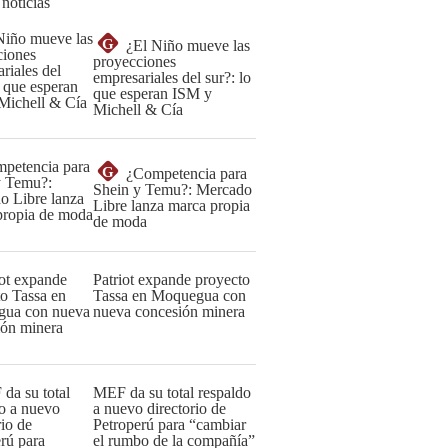
 noticias
G
¿El Niño mueve las
proyecciones
empresariales del sur?: lo
que esperan ISM y
Michell & Cía
G
¿Competencia para
Shein y Temu?: Mercado
Libre lanza marca propia
de moda
Patriot expande proyecto
Tassa en Moquegua con
nueva concesión minera
MEF da su total respaldo
a nuevo directorio de
Petroperú para “cambiar
el rumbo de la compañía”