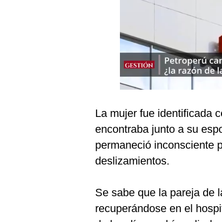
Podcast
Gestión TV
Videos
Fotogalerías
gestion.pe
La mujer fue identificada
¿quiénes
encontraba junto a su esp
Somos?
permaneció inconsciente p
Términos
deslizamientos.
Y
Condiciones
Política
Se sabe que la pareja de l
De
Privacidad
recuperándose en el hospit
Politica