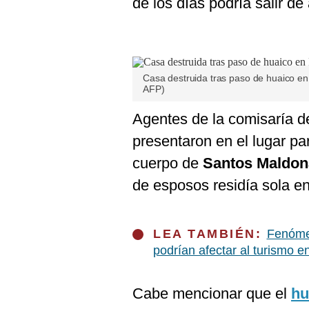
de los días podría salir de 
De
Cookies
Preguntas
Frecuentes
Casa destruida tras paso de huaico en 
AFP)
Agentes de la comisaría 
presentaron en el lugar pa
cuerpo de
Santos Maldo
de esposos residía sola en
LEA TAMBIÉN:
Fenómen
podrían afectar al turismo 
Cabe mencionar que el
hu