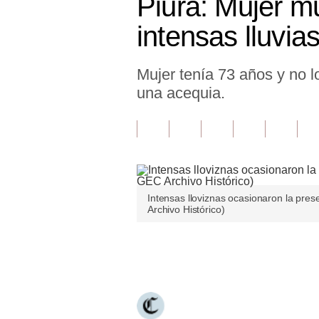
Piura: Mujer m
Finanzas Personales
intensas lluvia
Inmobiliarias
Mujer tenía 73 años y no l
Plus G
una acequia.
Opinión
Editorial
Pregunta de hoy
Blogs
Intensas lloviznas ocasionaron la pres
Archivo Histórico)
Tendencias
Lujo
Únete a nuestro canal
Viajes
Moda