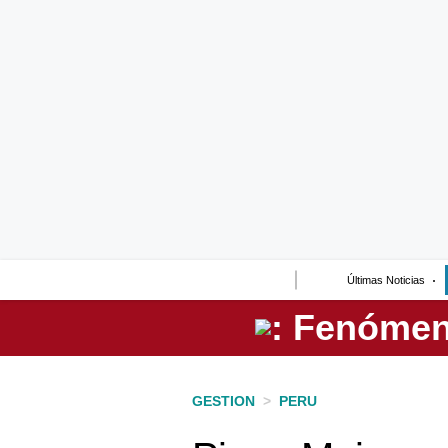
Lo último
Peru Quiosco
Portada
Empresas
Management & Empleo
Economía
Últimas Noticias
Mercados
Perú
Política
GESTION
>
PERU
Tu Dinero