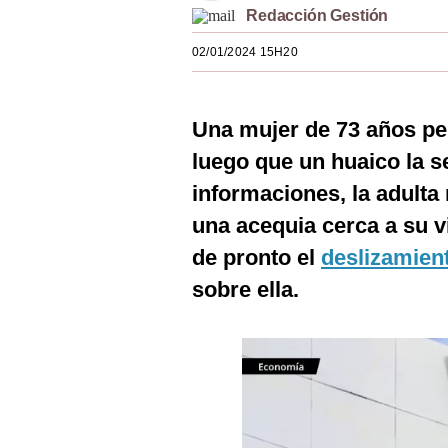
Redacción Gestión
Estilos
02/01/2024 15H20
Mundo
EEUU
Una mujer de 73 años per
México
luego que un huaico la s
España
informaciones, la adult
Internacional
una acequia cerca a su 
de pronto el
deslizamien
Tecnología
sobre ella.
Club del Suscriptor
Mix
G de Gestión
Notas Contratadas