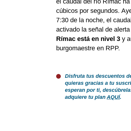
el caudal del río Rímac h
cúbicos por segundos. Ayer
7:30 de la noche, el caud
activado la señal de aler
Rímac está en nivel 3
y a
burgomaestre en RPP.
Disfruta tus descuentos d
quieras gracias a tu susc
esperan por ti, descúbrel
adquiere tu plan
AQUÍ
.