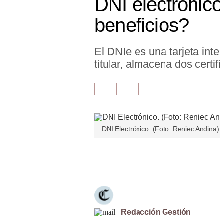
DNI electrónic
Finanzas Personales
beneficios?
Inmobiliarias
El DNIe es una tarjeta int
Plus G
titular, almacena dos certi
Opinión
Editorial
Pregunta de hoy
DNI Electrónico. (Foto: Reniec Andina)
Blogs
Tendencias
Únete a nuestro canal
Lujo
Viajes
Moda
Redacción Gestión