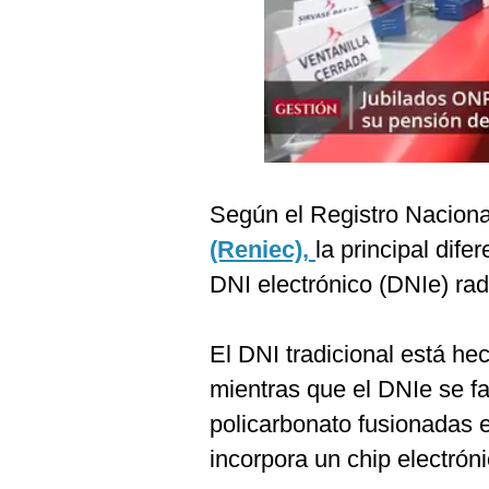
Podcast
Gestión TV
Videos
Fotogalerías
Según el Registro Nacional
gestion.pe
(Reniec),
la principal dife
¿quiénes
DNI electrónico (DNIe) radi
Somos?
Términos
El DNI tradicional está h
Y
Condiciones
mientras que el DNIe se fa
Política
policarbonato fusionadas 
De
Privacidad
incorpora un chip electróni
Politica