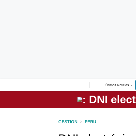
Lo último
Peru Quiosco
Portada
Empresas
Management & Empleo
Economía
Últimas Noticias
Mercados
Perú
Política
GESTION
>
PERU
Tu Dinero