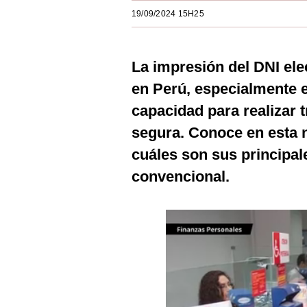
Estilos
19/09/2024 15H25
Mundo
La impresión del DNI el
EEUU
en Perú, especialmente e
México
capacidad para realizar 
España
segura. Conoce en esta 
Internacional
cuáles son sus principale
convencional.
Tecnología
Club del Suscriptor
Mix
G de Gestión
Notas Contratadas