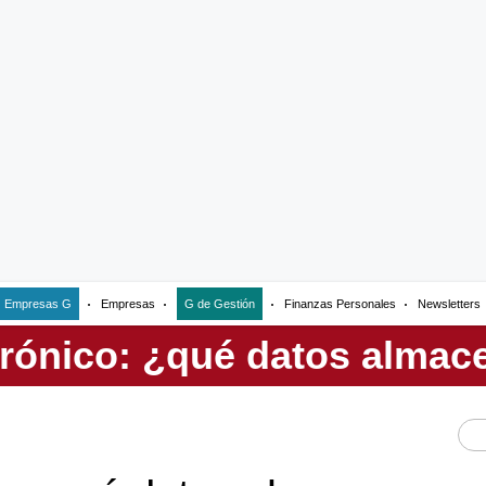
Empresas G
Empresas
G de Gestión
Finanzas Personales
Newsletters