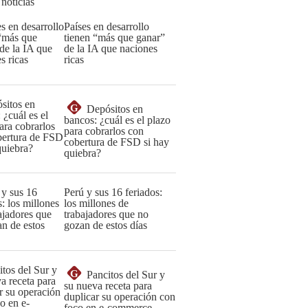
 noticias
Países en desarrollo
tienen “más que ganar”
de la IA que naciones
ricas
G
Depósitos en
bancos: ¿cuál es el plazo
para cobrarlos con
cobertura de FSD si hay
quiebra?
Perú y sus 16 feriados:
los millones de
trabajadores que no
gozan de estos días
G
Pancitos del Sur y
su nueva receta para
duplicar su operación con
foco en e-commerce