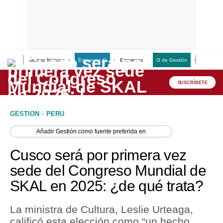
Últimas Noticias
Empresas G
Empresas
G de Gestión
Finanzas
Lo último
Peru Quiosco
SUSCRÍBETE
Portada
GESTION
>
PERU
Empresas
Añadir
Gestión
como fuente preferida en
Management & Empleo
Cusco será por primera vez
Economía
sede del Congreso Mundial de
SKAL en 2025: ¿de qué trata?
Mercados
Perú
La ministra de Cultura, Leslie Urteaga,
calificó esta elección como “un hecho
Política