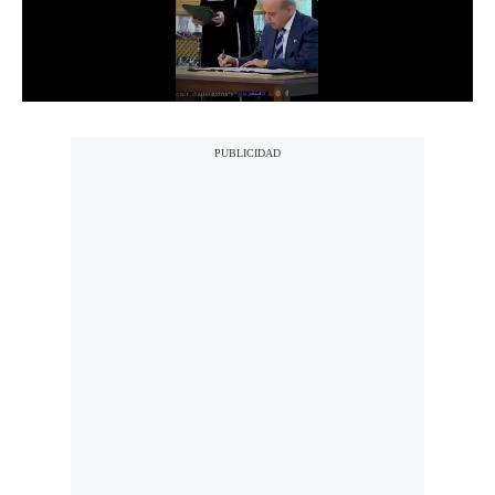
Notas Contratadas
Podcast
Gestión TV
Videos
Fotogalerías
gestion.pe
¿quiénes
Somos?
Términos
Y
Condiciones
Política
De
Privacidad