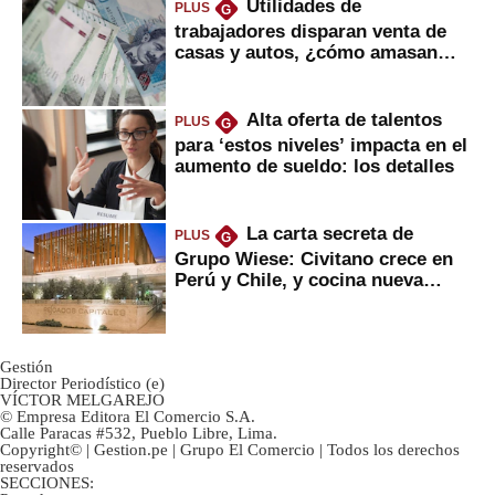
Utilidades de
PLUS
G
trabajadores disparan venta de
casas y autos, ¿cómo amasan
tanta liquidez?
Alta oferta de talentos
PLUS
G
para ‘estos niveles’ impacta en el
aumento de sueldo: los detalles
La carta secreta de
PLUS
G
Grupo Wiese: Civitano crece en
Perú y Chile, y cocina nueva
marca
Gestión
Director Periodístico (e)
VÍCTOR MELGAREJO
© Empresa Editora El Comercio S.A.
Calle Paracas #532, Pueblo Libre, Lima.
Copyright© | Gestion.pe | Grupo El Comercio | Todos los derechos
reservados
SECCIONES: