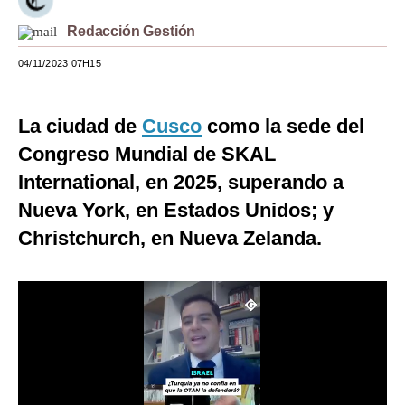
Moda
Redacción Gestión
Estilos
04/11/2023 07H15
Mundo
La ciudad de
Cusco
como la sede del
EEUU
Congreso Mundial de SKAL
México
International, en 2025, superando a
Nueva York, en Estados Unidos; y
España
Christchurch, en Nueva Zelanda.
Internacional
Tecnología
Club del Suscriptor
Mix
G de Gestión