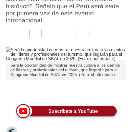
histórico”. Señaló que el Perú será sede
Tu Dinero
por primera vez de este evento
internacional.
Finanzas Personales
Inmobiliarias
Plus G
Opinión
Será la oportunidad de mostrar nuestra cultura a los cientos
de líderes y profesionales del turismo, que llegarán para el
Editorial
Congreso Mundial de SKAL en 2025. (Foto: shutterstock)
Pregunta de hoy
Únete a nuestro canal
Blogs
Tendencias
Suscríbete a YouTube
Lujo
Viajes