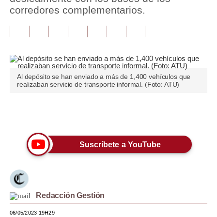
corredores complementarios.
Tu Dinero
Finanzas Personales
Inmobiliarias
Plus G
Al depósito se han enviado a más de 1,400 vehículos que
realizaban servicio de transporte informal. (Foto: ATU)
Opinión
Editorial
Únete a nuestro canal
Pregunta de hoy
Suscríbete a YouTube
Blogs
Tendencias
Lujo
Redacción Gestión
Viajes
06/05/2023 19H29