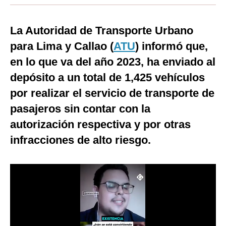
Moda
La Autoridad de Transporte Urbano
Estilos
para Lima y Callao (
ATU
) informó que,
Mundo
en lo que va del año 2023, ha enviado al
depósito a un total de 1,425 vehículos
EEUU
por realizar el servicio de transporte de
México
pasajeros sin contar con la
España
autorización respectiva y por otras
Internacional
infracciones de alto riesgo.
Tecnología
Club del Suscriptor
Mix
G de Gestión