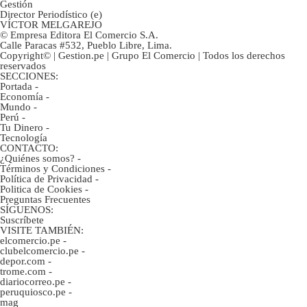
Gestión
Director Periodístico (e)
VÍCTOR MELGAREJO
© Empresa Editora El Comercio S.A.
Calle Paracas #532, Pueblo Libre, Lima.
Copyright© | Gestion.pe | Grupo El Comercio | Todos los derechos
reservados
SECCIONES:
Portada
-
Economía
-
Mundo
-
Perú
-
Tu Dinero
-
Tecnología
CONTACTO:
¿Quiénes somos?
-
Términos y Condiciones
-
Política de Privacidad
-
Politica de Cookies
-
Preguntas Frecuentes
SÍGUENOS:
Suscríbete
VISITE TAMBIÉN:
elcomercio.pe
-
clubelcomercio.pe
-
depor.com
-
trome.com
-
diariocorreo.pe
-
peruquiosco.pe
-
mag