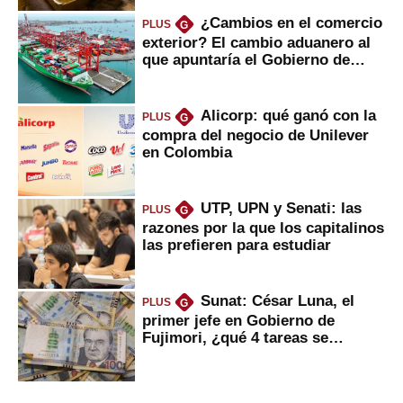
¿Cambios en el comercio
PLUS
G
exterior? El cambio aduanero al
que apuntaría el Gobierno de
Fujimori
Alicorp: qué ganó con la
PLUS
G
compra del negocio de Unilever
en Colombia
UTP, UPN y Senati: las
PLUS
G
razones por la que los capitalinos
las prefieren para estudiar
Sunat: César Luna, el
PLUS
G
primer jefe en Gobierno de
Fujimori, ¿qué 4 tareas se
marcan urgentes?