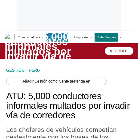
Últimas Noticias
Empresas G
Empresas
G de Gestión
Finanzas
Lo último
Peru Quiosco
SUSCRÍBETE
Portada
GESTION
>
PERU
Empresas
Añadir
Gestión
como fuente preferida en
Management & Empleo
ATU: 5,000 conductores
Economía
informales multados por invadir
vía de corredores
Mercados
Perú
Los choferes de vehículos competían
deslealmente con los buses de los
Política