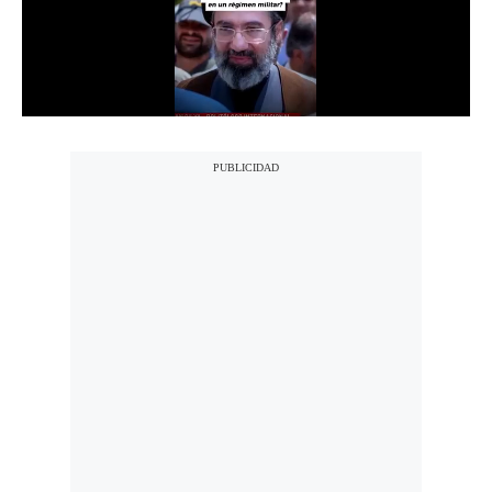
Notas Contratadas
Podcast
Gestión TV
Videos
Fotogalerías
gestion.pe
¿quiénes
Somos?
Términos
Y
Condiciones
Política
De
Privacidad