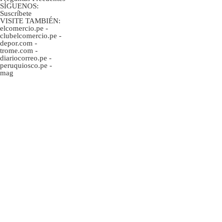
SÍGUENOS:
Suscríbete
VISITE TAMBIÉN:
elcomercio.pe
-
clubelcomercio.pe
-
depor.com
-
trome.com
-
diariocorreo.pe
-
peruquiosco.pe
-
mag