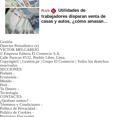
Utilidades de
PLUS
G
trabajadores disparan venta de
casas y autos, ¿cómo amasan
tanta liquidez?
Gestión
Director Periodístico (e)
VÍCTOR MELGAREJO
© Empresa Editora El Comercio S.A.
Calle Paracas #532, Pueblo Libre, Lima.
Copyright© | Gestion.pe | Grupo El Comercio | Todos los derechos
reservados
SECCIONES:
Portada
-
Economía
-
Mundo
-
Perú
-
Tu Dinero
-
Tecnología
CONTACTO:
¿Quiénes somos?
-
Términos y Condiciones
-
Política de Privacidad
-
Politica de Cookies
-
Preguntas Frecuentes