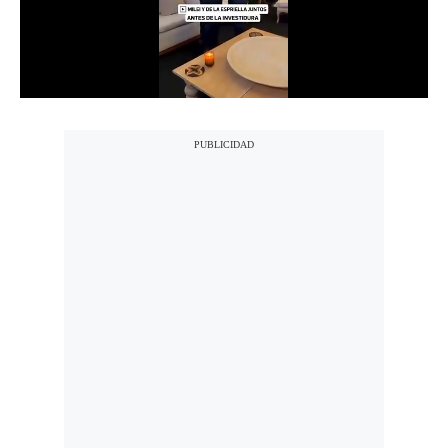
Notas Contratadas
Podcast
Gestión TV
Videos
Fotogalerías
gestion.pe
¿quiénes
Somos?
Términos
Y
Condiciones
Política
De
Privacidad