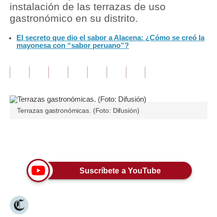
instalación de las terrazas de uso
gastronómico en su distrito.
Tu Dinero
El secreto que dio el sabor a Alacena: ¿Cómo se creó la
Finanzas Personales
mayonesa con “sabor peruano”?
Inmobiliarias
Plus G
Opinión
Terrazas gastronómicas. (Foto: Difusión)
Editorial
Pregunta de hoy
Únete a nuestro canal
Blogs
Suscríbete a YouTube
Tendencias
Lujo
Viajes