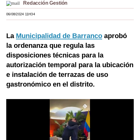
Redacción Gestión
Moda
06/08/2024 11H34
Estilos
Mundo
La
Municipalidad de Barranco
aprobó
la ordenanza que regula las
EEUU
disposiciones técnicas para la
México
autorización temporal para la ubicación
España
e instalación de terrazas de uso
gastronómico en el distrito.
Internacional
Tecnología
Club del Suscriptor
Mix
G de Gestión