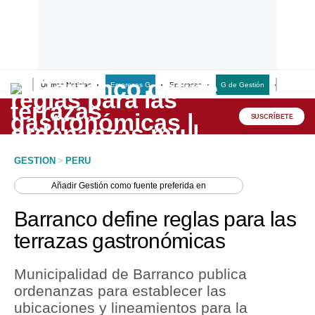
Últimas Noticias
Empresas G
Empresas
G de Gestión
Finanzas
Lo último
Peru Quiosco
SUSCRÍBETE
Portada
GESTION
>
PERU
Empresas
Añadir
Gestión
como fuente preferida en
Management & Empleo
Barranco define reglas para las
Economía
terrazas gastronómicas
Mercados
Municipalidad de Barranco publica
Perú
ordenanzas para establecer las
ubicaciones y lineamientos para la
Política