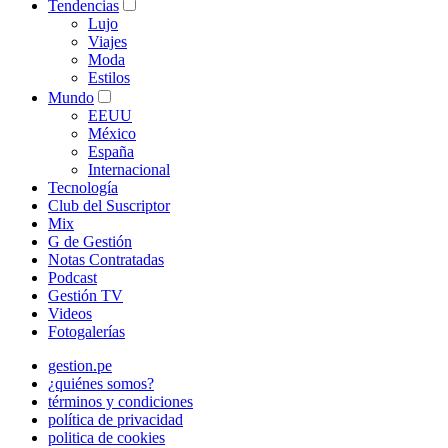
Tendencias
Lujo
Viajes
Moda
Estilos
Mundo
EEUU
México
España
Internacional
Tecnología
Club del Suscriptor
Mix
G de Gestión
Notas Contratadas
Podcast
Gestión TV
Videos
Fotogalerías
gestion.pe
¿quiénes somos?
términos y condiciones
política de privacidad
politica de cookies