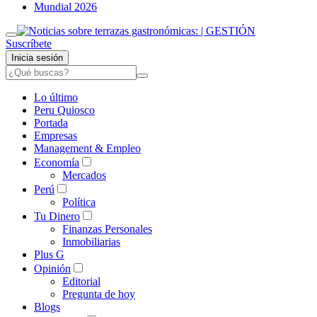
Mundial 2026
Suscríbete
Inicia sesión
Lo último
Peru Quiosco
Portada
Empresas
Management & Empleo
Economía
Mercados
Perú
Política
Tu Dinero
Finanzas Personales
Inmobiliarias
Plus G
Opinión
Editorial
Pregunta de hoy
Blogs