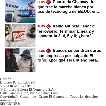
Puerto de Chancay: lo
PLUS
G
que trae la marcha blanca por
uso de tecnología de EE.UU. en
mercancías
Keiko anuncia “shock”
PLUS
G
ferroviario: terminar Línea 2 y
ejecutar la 3, 4, 5 y 6; ¿habrá
avances?
Bancos se pondrán duros
PLUS
G
con empresas por culpa de El
Niño, ¿por qué será bueno para
ahorristas?
Gestión
Director Periodístico (e)
VÍCTOR MELGAREJO
© Empresa Editora El Comercio S.A.
Calle Paracas #532, Pueblo Libre, Lima.
Copyright© | Gestion.pe | Grupo El Comercio | Todos los derechos
reservados
SECCIONES: