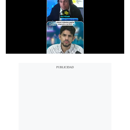
Notas Contratadas
Podcast
Gestión TV
Videos
Fotogalerías
gestion.pe
¿quiénes
Somos?
Términos
Y
Condiciones
Política
De
Privacidad