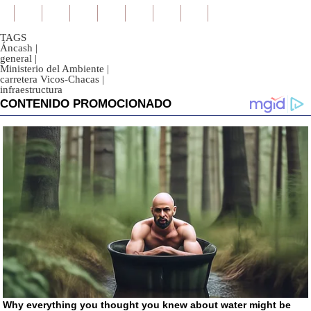
TAGS
Áncash
|
general
|
Ministerio del Ambiente
|
carretera Vicos-Chacas
|
infraestructura