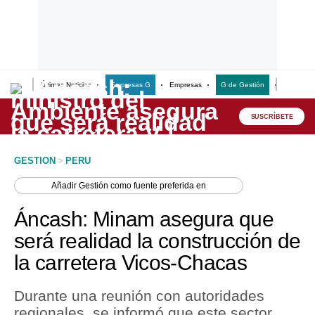
Últimas Noticias
Empresas G
Empresas
G de Gestión
Finanzas
Lo último
Peru Quiosco
SUSCRÍBETE
Portada
GESTION
>
PERU
Empresas
Añadir
Gestión
como fuente preferida en
Management & Empleo
Áncash: Minam asegura que
Economía
será realidad la construcción de
la carretera Vicos-Chacas
Mercados
Perú
Durante una reunión con autoridades
regionales, se informó que este sector
Política