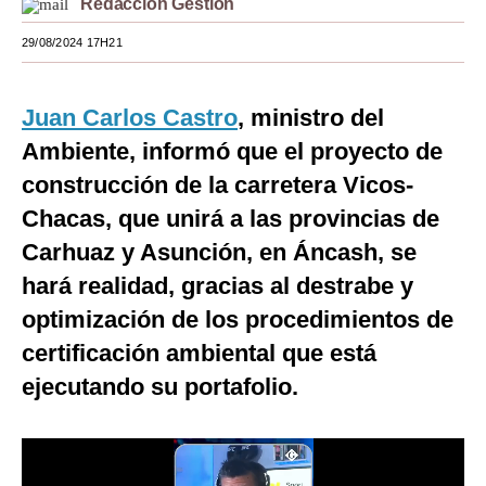
Redacción Gestión
Moda
29/08/2024 17H21
Estilos
Juan Carlos Castro
, ministro del
Mundo
Ambiente, informó que el proyecto de
EEUU
construcción de la carretera Vicos-
México
Chacas, que unirá a las provincias de
Carhuaz y Asunción, en Áncash, se
España
hará realidad, gracias al destrabe y
Internacional
optimización de los procedimientos de
Tecnología
certificación ambiental que está
Club del Suscriptor
ejecutando su portafolio.
Mix
G de Gestión