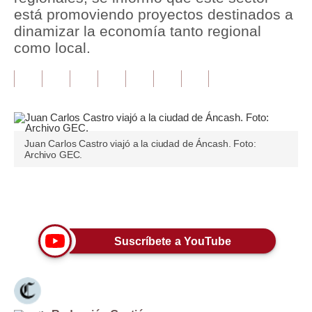
está promoviendo proyectos destinados a
Tu Dinero
dinamizar la economía tanto regional
como local.
Finanzas Personales
Inmobiliarias
Plus G
Opinión
Juan Carlos Castro viajó a la ciudad de Áncash. Foto:
Archivo GEC.
Editorial
Pregunta de hoy
Únete a nuestro canal
Blogs
Suscríbete a YouTube
Tendencias
Lujo
Viajes