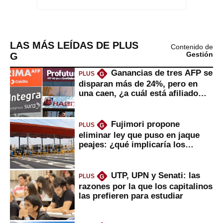
LAS MÁS LEÍDAS DE PLUS
Contenido de
G
Gestión
Ganancias de tres AFP se
PLUS
G
disparan más de 24%, pero en
una caen, ¿a cuál está afiliado
usted?
Fujimori propone
PLUS
G
eliminar ley que puso en jaque
peajes: ¿qué implicaría los
usuarios?
UTP, UPN y Senati: las
PLUS
G
razones por la que los capitalinos
las prefieren para estudiar