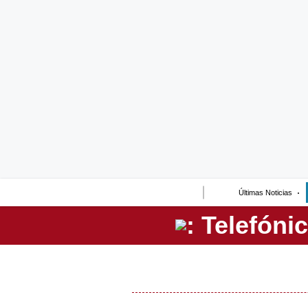
Lo último
Peru Quiosco
Portada
Empresas
Management & Empleo
Economía
Últimas Noticias
Mercados
Perú
Política
Tu Dinero