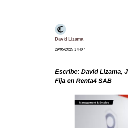
Estilos
Únete a nuestro canal
Mundo
EEUU
David Lizama
México
29/05/2025 17H07
España
Internacional
Escribe:
David Lizama, J
Tecnología
Fija en Renta4 SAB
Club del Suscriptor
Mix
G de Gestión
Notas Contratadas