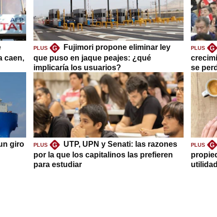
e
Fujimori propone eliminar ley
G
G
PLUS
PLUS
a caen,
que puso en jaque peajes: ¿qué
crecim
implicaría los usuarios?
se per
un giro
UTP, UPN y Senati: las razones
G
G
PLUS
PLUS
por la que los capitalinos las prefieren
propie
para estudiar
utilida
clave?