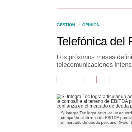
Finanzas Personales
Inmobiliarias
GESTION
>
OPINION
Plus G
Telefónica del
Opinión
Editorial
Los próximos meses definir
telecomunicaciones intensi
Pregunta de hoy
Blogs
Tendencias
Lujo
Si Integra Tec logra articular un acue
Viajes
compañía al terreno de EBITDA positivo
el mercado de deuda peruano. (Foto: 
Moda