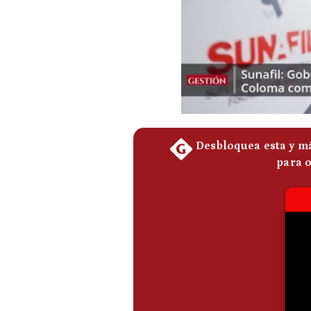
Podcast
Gestión TV
Videos
Fotogalerías
gestion.pe
¿quiénes
Somos?
Términos
Y
Condiciones
Política
De
Privacidad
Politica