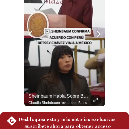
Notas Contratadas
Podcast
Gestión TV
Videos
Fotogalerías
gestion.pe
¿quiénes
Somos?
¿Qué Pasa Si Irán CIERRA El Estrecho De Ormuz? | #radar24
Sheinbaum Habla Sobre Betssy Chávez Y Las Relaciones Con Perú | Gestión Mundo
Términos
Un eventual control iraní sobre el estrecho de Ormuz cambiaría radicalmente el equilibrio de poder, así lo explicó el analista Roberto Heimovits. Además, explicó que países como Arabia Saudita, Qatar, Emiratos Árabes Unidos, Irak y Kuwait dependen de esa ruta para exportar petróleo, gas y fertilizantes. #Geopolitica #Irán #EstrechoDeOrmuz #Petroleo #NoticiasInternacionales #RobertoHeimovits #Shorts 👉 Suscríbete y activa la campana para no perderte nuestro análisis diario. 🌎 Síguenos en nuestras redes sociales: 📌 Web oficial: https://gestion.pe/mundo/ 📌 LinkedIn: http://bit.ly/3HYIET0 📌 X (Twitter): http://bit.ly/4noZtX9 📌 TikTok: http://bit.ly/4evB6TO
Claudia Sheinbaum revela que Betssy Chávez, exfuncionaria de Perú, llegará a México como parte de los nuevos acuerdos diplomáticos para restablecer las relaciones entre México y Perú. ¿Qué opinas de este acuerdo entre la Cancillería mexicana y el gobierno peruano? Déjalo en los comentarios. #Sheinbaum #BetssyChavez #MexicoPeru #NoticiasMexico #Politica #Shorts 👉 Suscríbete y activa la campana para no perderte nuestro análisis diario. 🌎 Síguenos en nuestras redes sociales: 📌 Web oficial: https://gestion.pe/mundo/ 📌 LinkedIn: http://bit.ly/3HYIET0 📌 X (Twitter): http://bit.ly/4noZtX9 📌 TikTok: http://bit.ly/4evB6TO
Y
Condiciones
Política
De
Privacidad