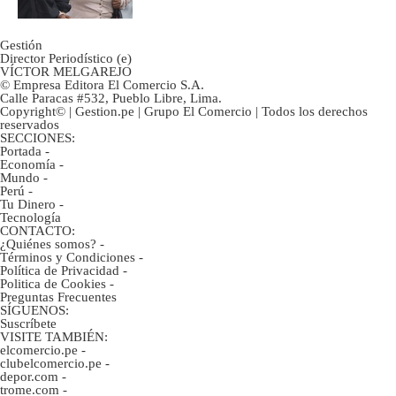
Gestión
Director Periodístico (e)
VÍCTOR MELGAREJO
© Empresa Editora El Comercio S.A.
Calle Paracas #532, Pueblo Libre, Lima.
Copyright© | Gestion.pe | Grupo El Comercio | Todos los derechos
reservados
SECCIONES:
Portada
-
Economía
-
Mundo
-
Perú
-
Tu Dinero
-
Tecnología
CONTACTO:
¿Quiénes somos?
-
Términos y Condiciones
-
Política de Privacidad
-
Politica de Cookies
-
Preguntas Frecuentes
SÍGUENOS:
Suscríbete
VISITE TAMBIÉN:
elcomercio.pe
-
clubelcomercio.pe
-
depor.com
-
trome.com
-