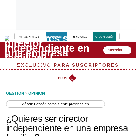
Últimas Noticias
Empresas G
Empresas
G de Gestión
Finanzas
Lo último
Peru Quiosco
SUSCRÍBETE
Portada
EXCLUSIVO PARA SUSCRIPTORES
Empresas
PLUS
G
Management & Empleo
GESTION
>
OPINION
Economía
Añadir
Gestión
como fuente preferida en
Mercados
¿Quieres ser director
Perú
independiente en una empresa
Política