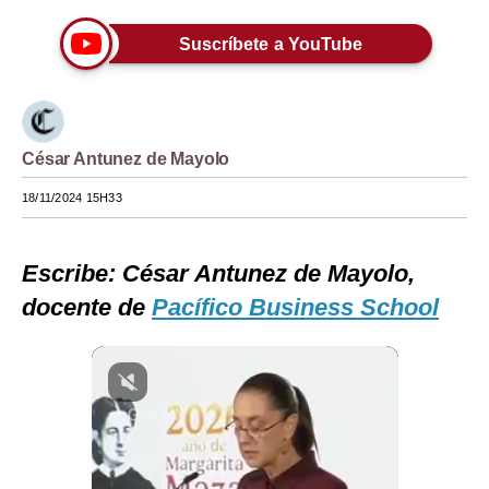
Moda
Suscríbete a YouTube
Estilos
Mundo
César Antunez de Mayolo
EEUU
18/11/2024 15H33
México
España
Escribe: César Antunez de Mayolo,
Internacional
docente de
Pacífico Business School
Tecnología
Club del Suscriptor
Mix
G de Gestión