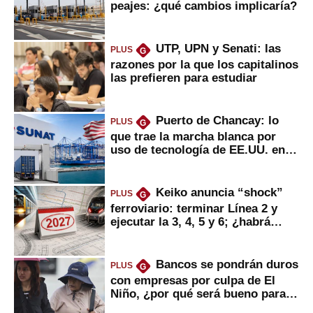
peajes: ¿qué cambios implicaría?
UTP, UPN y Senati: las
PLUS
G
razones por la que los capitalinos
las prefieren para estudiar
Puerto de Chancay: lo
PLUS
G
que trae la marcha blanca por
uso de tecnología de EE.UU. en
mercancías
Keiko anuncia “shock”
PLUS
G
ferroviario: terminar Línea 2 y
ejecutar la 3, 4, 5 y 6; ¿habrá
avances?
Bancos se pondrán duros
PLUS
G
con empresas por culpa de El
Niño, ¿por qué será bueno para
ahorristas?