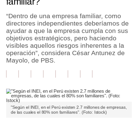
familiar?
Tu Dinero
“Dentro de una empresa familiar, como
directores independientes deberíamos de
Finanzas Personales
ayudar a que la empresa cumpla con sus
Inmobiliarias
objetivos estratégicos, pero haciendo
visibles aquellos riesgos inherentes a la
Plus G
operación”, considera César Antunez de
Mayolo, de PBS.
Opinión
Editorial
Pregunta de hoy
Blogs
"Según el INEI, en el Perú existen 2.7 millones de empresas,
Tendencias
de las cuales el 80% son familiares". (Foto: Istock)
Lujo
Únete a nuestro canal
Viajes