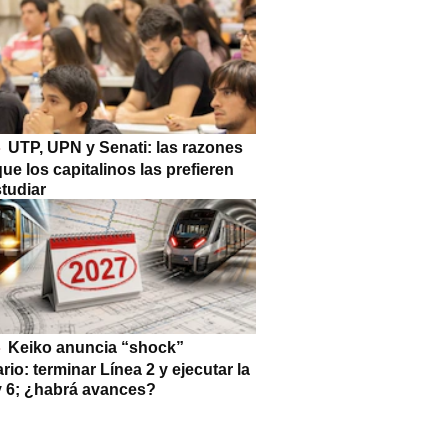
UTP, UPN y Senati: las razones
que los capitalinos las prefieren
tudiar
Keiko anuncia “shock”
ario: terminar Línea 2 y ejecutar la
 y 6; ¿habrá avances?