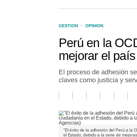
Finanzas Personales
Inmobiliarias
GESTION
>
OPINION
Plus G
Perú en la OC
Opinión
mejorar el país
Editorial
Pregunta de hoy
El proceso de adhesión se
claves como justicia y servi
Blogs
Tendencias
Lujo
Viajes
"El éxito de la adhesión del Perú a la
Moda
el Estado, debido a la serie de mejoras