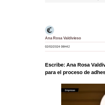
Estilos
Únete a nuestro canal
Mundo
EEUU
México
Ana Rosa Valdivieso
España
02/02/2024 08H42
Internacional
Tecnología
Escribe: Ana Rosa Valdiv
Club del Suscriptor
para el proceso de adhe
Mix
G de Gestión
Notas Contratadas