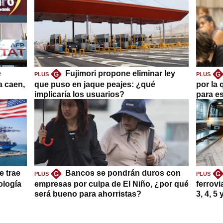
e
Fujimori propone eliminar ley
G
G
PLUS
PLUS
a caen,
que puso en jaque peajes: ¿qué
por la 
implicaría los usuarios?
para es
e trae
Bancos se pondrán duros con
G
G
PLUS
PLUS
ología
empresas por culpa de El Niño, ¿por qué
ferrovi
será bueno para ahorristas?
3, 4, 5