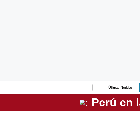
Lo último
Peru Quiosco
Portada
Empresas
Management & Empleo
Economía
Últimas Noticias
Mercados
Perú
Política
Tu Dinero