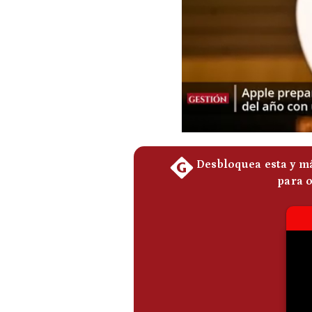
Podcast
Gestión TV
Videos
Fotogalerías
gestion.pe
¿quiénes
Somos?
Términos
Y
Condiciones
Política
De
Privacidad
Politica