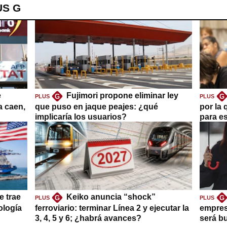
US G
e
Fujimori propone eliminar ley
G
G
PLUS
PLUS
a caen,
que puso en jaque peajes: ¿qué
por la 
implicaría los usuarios?
para es
e trae
Keiko anuncia “shock”
G
G
PLUS
PLUS
ología
ferroviario: terminar Línea 2 y ejecutar la
empres
3, 4, 5 y 6; ¿habrá avances?
será b