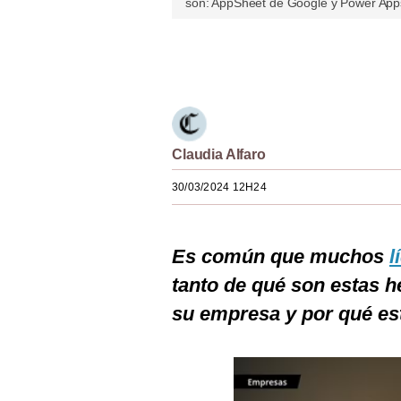
son: AppSheet de Google y Power Apps 
Estilos
Mundo
Únete a nuestro canal
EEUU
México
Claudia Alfaro
España
30/03/2024 12H24
Internacional
Tecnología
Es común que muchos
l
Club del Suscriptor
tanto de qué son estas 
Mix
su empresa y por qué est
G de Gestión
Notas Contratadas