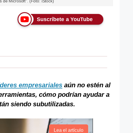
de Microsoft". (Foto: iStock)
Suscríbete a YouTube
íderes empresariales
aún no estén al
herramientas, cómo podrían ayudar a
án siendo subutilizadas.
Lea el artículo