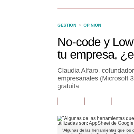
Finanzas Personales
Inmobiliarias
GESTION
>
OPINION
Plus G
No-code y Low-
Opinión
tu empresa, ¿e
Editorial
Pregunta de hoy
Claudia Alfaro, cofundado
empresariales (Microsoft 
Blogs
gratuita
Tendencias
Lujo
Viajes
Moda
"Algunas de las herramientas que los 