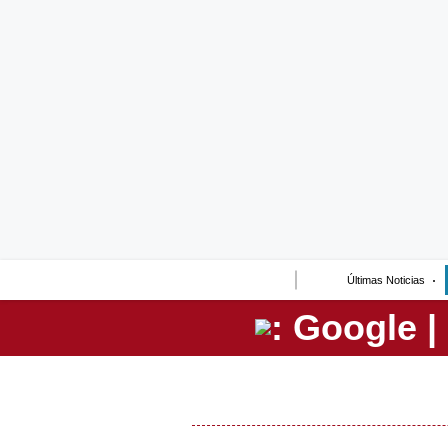
Lo último
Peru Quiosco
Portada
Empresas
Management & Empleo
Economía
Últimas Noticias
Mercados
Perú
Política
Tu Dinero