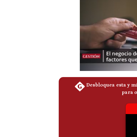
Podcast
Gestión TV
Videos
Fotogalerías
gestion.pe
¿quiénes
Somos?
Términos
Y
Condiciones
Política
De
Privacidad
Politica