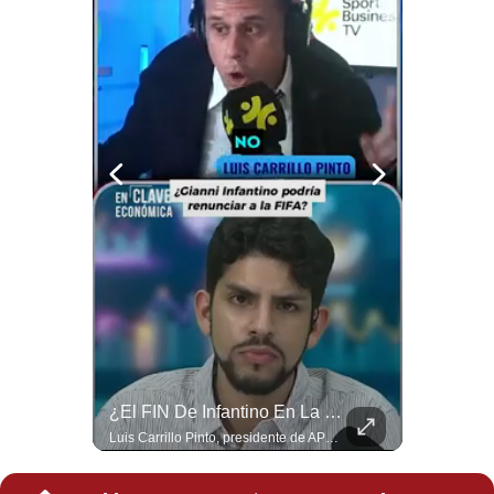
Notas Contratadas
Podcast
Gestión TV
Videos
Fotogalerías
gestion.pe
¿quiénes
Somos?
Términos
Y
¿Por Qué Irán Ya NO Le Teme A Donald Trump? | #radar24
¿El FIN De Infantino En La FIFA? El Grave Pronóstico Sobre Su Renuncia | #EnClaveEconómica
Condiciones
Según el entrevistado, las repetidas amenazas de Donald Trump y sus posteriores retrocesos habrían reducido su credibilidad ante Irán. Los nuevos sectores radicales iraníes interpretarían esta conducta como una señal de debilidad y considerarían que resistir durante meses frente a Estados Unidos ya representa una victoria. #DonaldTrump #Irán #EstadosUnidos #Geopolitica #NoticiasInternacionales #Shorts #MedioOriente 👉 Suscríbete y activa la campana para no perderte nuestro análisis diario. 🌎 Síguenos en nuestras redes sociales: 📌 Web oficial: https://gestion.pe/mundo/ 📌 LinkedIn: http://bit.ly/3HYIET0 📌 X (Twitter): http://bit.ly/4noZtX9 📌 TikTok: http://bit.ly/4evB6TO
Luis Carrillo Pinto, presidente de APEMD pronostica meses muy difíciles para Infantino y sostiene que una mayor presión de la UEFA, junto con nuevas investigaciones periodísticas, podría llevarlo a dimitir. También menciona renuncias internas y acusaciones de que el proyecto fue impulsado por una sola persona. #GianniInfantino #FIFA #UEFA #LuisCarrilloPinto #APEMD #Futbol #NoticiasDeportivas #Mundial #Shorts 👉 Suscríbete y activa la campana para no perderte nuestro análisis diario. 🌎 Síguenos en nuestras redes sociales: 📌 Web oficial: https://gestion.pe/mundo/ 📌 LinkedIn: http://bit.ly/3HYIET0 📌 X (Twitter): http://bit.ly/4noZtX9 📌 TikTok: http://bit.ly/4evB6TO
Política
De
Privacidad