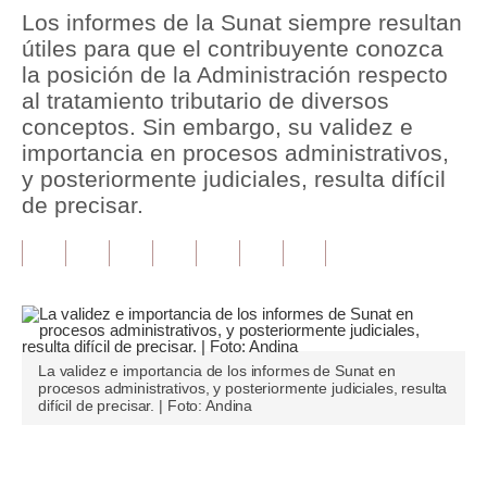
Los informes de la Sunat siempre resultan
Tu Dinero
útiles para que el contribuyente conozca
la posición de la Administración respecto
Finanzas Personales
al tratamiento tributario de diversos
conceptos. Sin embargo, su validez e
Inmobiliarias
importancia en procesos administrativos,
Plus G
y posteriormente judiciales, resulta difícil
de precisar.
Opinión
Editorial
Pregunta de hoy
Blogs
La validez e importancia de los informes de Sunat en
Tendencias
procesos administrativos, y posteriormente judiciales, resulta
difícil de precisar. | Foto: Andina
Lujo
Únete a nuestro canal
Viajes