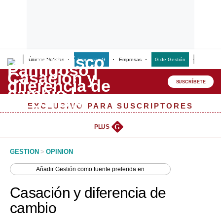
Últimas Noticias
Empresas G
Empresas
G de Gestión
Finanzas
Lo último
Peru Quiosco
SUSCRÍBETE
Portada
EXCLUSIVO PARA SUSCRIPTORES
Empresas
PLUS
G
Management & Empleo
GESTION
>
OPINION
Economía
Añadir
Gestión
como fuente preferida en
Mercados
Casación y diferencia de
Perú
cambio
Política