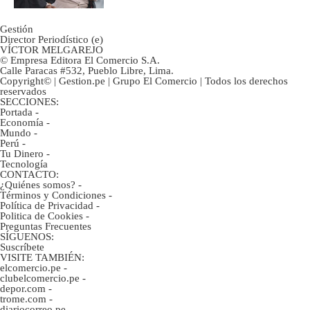
Gestión
Director Periodístico (e)
VÍCTOR MELGAREJO
© Empresa Editora El Comercio S.A.
Calle Paracas #532, Pueblo Libre, Lima.
Copyright© | Gestion.pe | Grupo El Comercio | Todos los derechos
reservados
SECCIONES:
Portada
-
Economía
-
Mundo
-
Perú
-
Tu Dinero
-
Tecnología
CONTACTO:
¿Quiénes somos?
-
Términos y Condiciones
-
Política de Privacidad
-
Politica de Cookies
-
Preguntas Frecuentes
SÍGUENOS:
Suscríbete
VISITE TAMBIÉN:
elcomercio.pe
-
clubelcomercio.pe
-
depor.com
-
trome.com
-
diariocorreo.pe
-