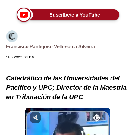
Moda
Suscríbete a YouTube
Estilos
Mundo
EEUU
Francisco Pantigoso Velloso da Silveira
México
11/06/2024 06H40
España
Catedrático de las Universidades del
Internacional
Pacífico y UPC; Director de la Maestría
Tecnología
en Tributación de la UPC
Club del Suscriptor
Mix
G de Gestión