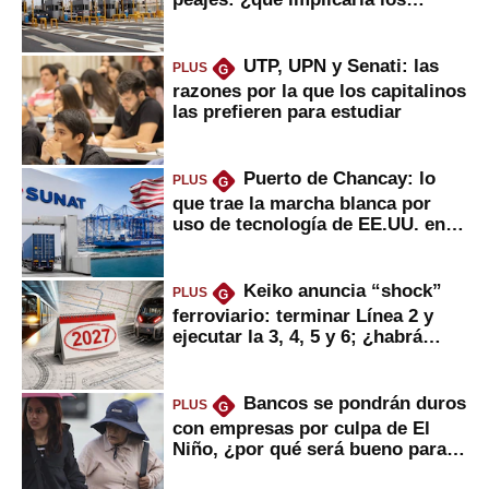
usuarios?
UTP, UPN y Senati: las
PLUS
G
razones por la que los capitalinos
las prefieren para estudiar
Puerto de Chancay: lo
PLUS
G
que trae la marcha blanca por
uso de tecnología de EE.UU. en
mercancías
Keiko anuncia “shock”
PLUS
G
ferroviario: terminar Línea 2 y
ejecutar la 3, 4, 5 y 6; ¿habrá
avances?
Bancos se pondrán duros
PLUS
G
con empresas por culpa de El
Niño, ¿por qué será bueno para
ahorristas?