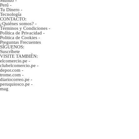
Mundo
-
Perú
-
Tu Dinero
-
Tecnología
CONTACTO:
¿Quiénes somos?
-
Términos y Condiciones
-
Política de Privacidad
-
Politica de Cookies
-
Preguntas Frecuentes
SÍGUENOS:
Suscríbete
VISITE TAMBIÉN:
elcomercio.pe
-
clubelcomercio.pe
-
depor.com
-
trome.com
-
diariocorreo.pe
-
peruquiosco.pe
-
mag