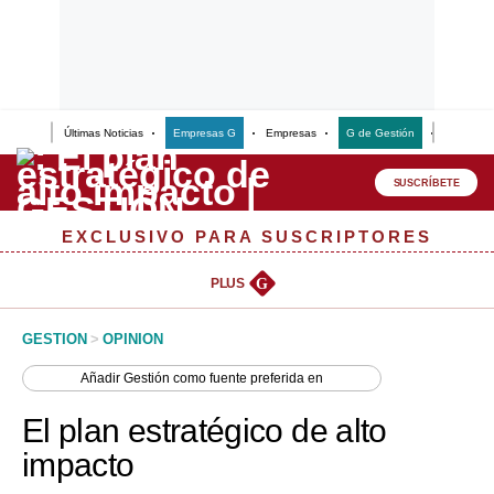
Últimas Noticias
Empresas G
Empresas
G de Gestión
Finanzas
Lo último
Peru Quiosco
SUSCRÍBETE
Portada
EXCLUSIVO PARA SUSCRIPTORES
Empresas
PLUS
G
Management & Empleo
GESTION
>
OPINION
Economía
Añadir
Gestión
como fuente preferida en
Mercados
El plan estratégico de alto
Perú
impacto
Política