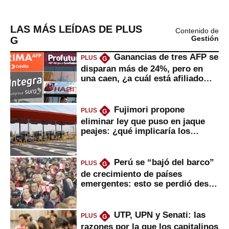
LAS MÁS LEÍDAS DE PLUS
Contenido de
G
Gestión
Ganancias de tres AFP se
PLUS
G
disparan más de 24%, pero en
una caen, ¿a cuál está afiliado
usted?
Fujimori propone
PLUS
G
eliminar ley que puso en jaque
peajes: ¿qué implicaría los
usuarios?
Perú se “bajó del barco”
PLUS
G
de crecimiento de países
emergentes: esto se perdió desde
2022
UTP, UPN y Senati: las
PLUS
G
razones por la que los capitalinos