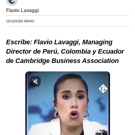
Moda
Flavio Lavaggi
Estilos
12/12/2024 05H40
Mundo
Escribe: Flavio Lavaggi, Managing
EEUU
Director de Perú, Colombia y Ecuador
México
de Cambridge Business Association
España
Internacional
Tecnología
Club del Suscriptor
Mix
G de Gestión