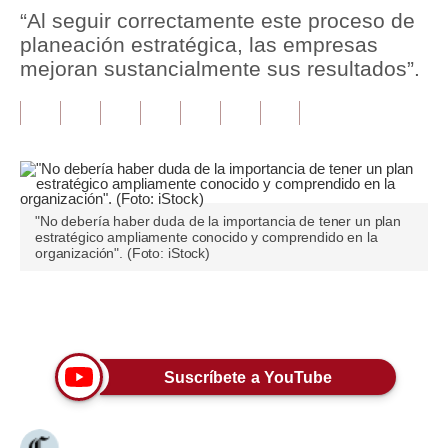
“Al seguir correctamente este proceso de
Tu Dinero
planeación estratégica, las empresas
mejoran sustancialmente sus resultados”.
Finanzas Personales
Inmobiliarias
Plus G
Opinión
"No debería haber duda de la importancia de tener un plan
estratégico ampliamente conocido y comprendido en la
Editorial
organización". (Foto: iStock)
Pregunta de hoy
Únete a nuestro canal
Blogs
Tendencias
Suscríbete a YouTube
Lujo
Viajes