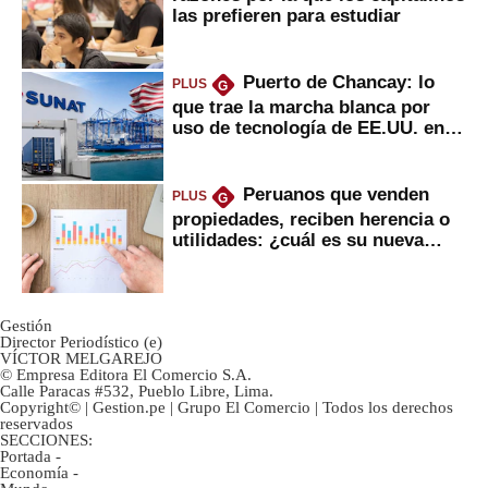
las prefieren para estudiar
Puerto de Chancay: lo
PLUS
G
que trae la marcha blanca por
uso de tecnología de EE.UU. en
mercancías
Peruanos que venden
PLUS
G
propiedades, reciben herencia o
utilidades: ¿cuál es su nueva
inversión clave?
Gestión
Director Periodístico (e)
VÍCTOR MELGAREJO
© Empresa Editora El Comercio S.A.
Calle Paracas #532, Pueblo Libre, Lima.
Copyright© | Gestion.pe | Grupo El Comercio | Todos los derechos
reservados
SECCIONES:
Portada
-
Economía
-