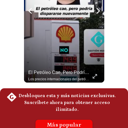
Notas Contratadas
Podcast
Gestión TV
Videos
Fotogalerías
¿Por Qué Irán Ya NO Le Teme A Donald Trump? | #radar24
El Petróleo Cae, Pero Podría Dispararse Nuevamente | #radar24
gestion.pe
Según el entrevistado, las repetidas amenazas de Donald Trump y sus posteriores retrocesos habrían reducido su credibilidad ante Irán. Los nuevos sectores radicales iraníes interpretarían esta conducta como una señal de debilidad y considerarían que resistir durante meses frente a Estados Unidos ya representa una victoria. #DonaldTrump #Irán #EstadosUnidos #Geopolitica #NoticiasInternacionales #Shorts #MedioOriente 👉 Suscríbete y activa la campana para no perderte nuestro análisis diario. 🌎 Síguenos en nuestras redes sociales: 📌 Web oficial: https://gestion.pe/mundo/ 📌 LinkedIn: http://bit.ly/3HYIET0 📌 X (Twitter): http://bit.ly/4noZtX9 📌 TikTok: http://bit.ly/4evB6TO
Los precios internacionales del petróleo retrocedieron ante la posibilidad de un acuerdo para reabrir el estrecho de Ormuz. Sin embargo, la caída responde solo a una expectativa diplomática y un nuevo ataque contra un buque podría hacer regresar rápidamente la prima de riesgo. #Petroleo #EstrechoDeOrmuz #EconomiaGlobal #MercadoPetrolero #Crudo #NoticiasEconomicas #Geopolitica #Shorts 👉 Suscríbete y activa la campana para no perderte nuestro análisis diario. 🌎 Síguenos en nuestras redes sociales: 📌 Web oficial: https://gestion.pe/mundo/ 📌 LinkedIn: http://bit.ly/3HYIET0 📌 X (Twitter): http://bit.ly/4noZtX9 📌 TikTok: http://bit.ly/4evB6TO
¿quiénes
Somos?
Términos
Y
Condiciones
Política
De
Privacidad