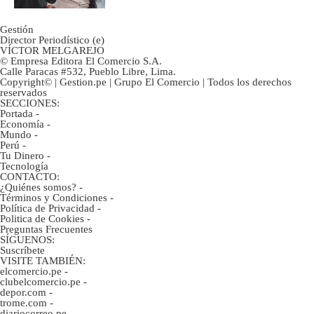
Gestión
Director Periodístico (e)
VÍCTOR MELGAREJO
© Empresa Editora El Comercio S.A.
Calle Paracas #532, Pueblo Libre, Lima.
Copyright© | Gestion.pe | Grupo El Comercio | Todos los derechos
reservados
SECCIONES:
Portada
-
Economía
-
Mundo
-
Perú
-
Tu Dinero
-
Tecnología
CONTACTO:
¿Quiénes somos?
-
Términos y Condiciones
-
Política de Privacidad
-
Politica de Cookies
-
Preguntas Frecuentes
SÍGUENOS:
Suscríbete
VISITE TAMBIÉN:
elcomercio.pe
-
clubelcomercio.pe
-
depor.com
-
trome.com
-
diariocorreo.pe
-