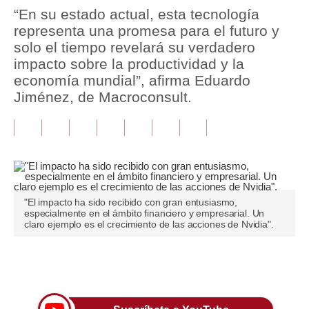
“En su estado actual, esta tecnología
Tu Dinero
representa una promesa para el futuro y
solo el tiempo revelará su verdadero
Finanzas Personales
impacto sobre la productividad y la
economía mundial”, afirma Eduardo
Inmobiliarias
Jiménez, de Macroconsult.
Plus G
Opinión
Editorial
Pregunta de hoy
"El impacto ha sido recibido con gran entusiasmo,
especialmente en el ámbito financiero y empresarial. Un
Blogs
claro ejemplo es el crecimiento de las acciones de Nvidia".
Tendencias
Únete a nuestro canal
Lujo
Viajes