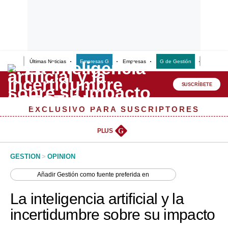
Últimas Noticias
Empresas G
Empresas
G de Gestión
Finanzas
Lo último
Peru Quiosco
SUSCRÍBETE
Portada
EXCLUSIVO PARA SUSCRIPTORES
Empresas
PLUS
G
Management & Empleo
GESTION
>
OPINION
Economía
Añadir
Gestión
como fuente preferida en
Mercados
La inteligencia artificial y la
Perú
incertidumbre sobre su impacto
Política