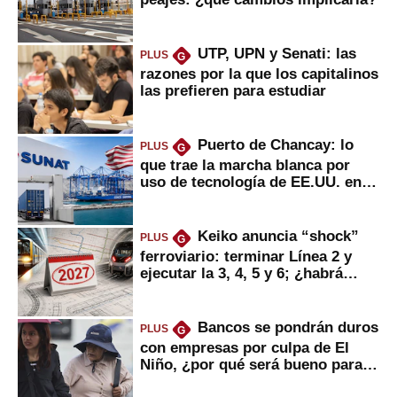
UTP, UPN y Senati: las
PLUS
G
razones por la que los capitalinos
las prefieren para estudiar
Puerto de Chancay: lo
PLUS
G
que trae la marcha blanca por
uso de tecnología de EE.UU. en
mercancías
Keiko anuncia “shock”
PLUS
G
ferroviario: terminar Línea 2 y
ejecutar la 3, 4, 5 y 6; ¿habrá
avances?
Bancos se pondrán duros
PLUS
G
con empresas por culpa de El
Niño, ¿por qué será bueno para
ahorristas?