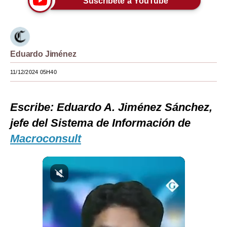
Suscríbete a YouTube
Moda
Estilos
Eduardo Jiménez
Mundo
11/12/2024 05H40
EEUU
México
Escribe: Eduardo A. Jiménez Sánchez,
España
jefe del Sistema de Información de
Macroconsult
Internacional
Tecnología
Club del Suscriptor
Mix
G de Gestión