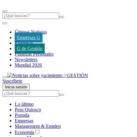
Últimas Noticias
Empresas G
Empresas
G de Gestión
Finanzas Personales
Newsletters
Mundial 2026
Suscríbete
Inicia sesión
Lo último
Peru Quiosco
Portada
Empresas
Management & Empleo
Economía