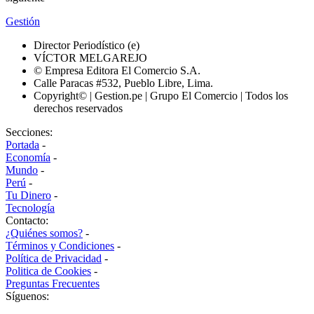
Gestión
Director Periodístico (e)
VÍCTOR MELGAREJO
© Empresa Editora El Comercio S.A.
Calle Paracas #532, Pueblo Libre, Lima.
Copyright© | Gestion.pe | Grupo El Comercio | Todos los
derechos reservados
Secciones:
Portada
-
Economía
-
Mundo
-
Perú
-
Tu Dinero
-
Tecnología
Contacto:
¿Quiénes somos?
-
Términos y Condiciones
-
Política de Privacidad
-
Politica de Cookies
-
Preguntas Frecuentes
Síguenos: