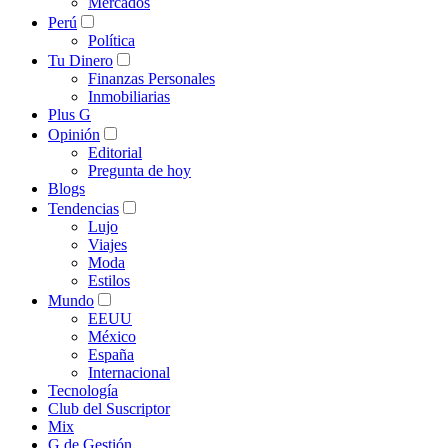
Mercados
Perú
Política
Tu Dinero
Finanzas Personales
Inmobiliarias
Plus G
Opinión
Editorial
Pregunta de hoy
Blogs
Tendencias
Lujo
Viajes
Moda
Estilos
Mundo
EEUU
México
España
Internacional
Tecnología
Club del Suscriptor
Mix
G de Gestión