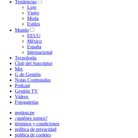
Tendencias
Lujo
Viajes
Moda
Estilos
Mundo
EEUU
México
España
Internacional
Tecnología
Club del Suscriptor
Mix
G de Gestión
Notas Contratadas
Podcast
Gestión TV
Videos
Fotogalerías
gestion.pe
¿quiénes somos?
términos y condiciones
política de privacidad
politica de cookies