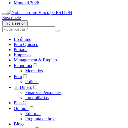
Mundial 2026
Suscríbete
Inicia sesión
Lo último
Peru Quiosco
Portada
Empresas
Management & Empleo
Economía
Mercados
Perú
Política
Tu Dinero
Finanzas Personales
Inmobiliarias
Plus G
Opinión
Editorial
Pregunta de hoy
Blogs