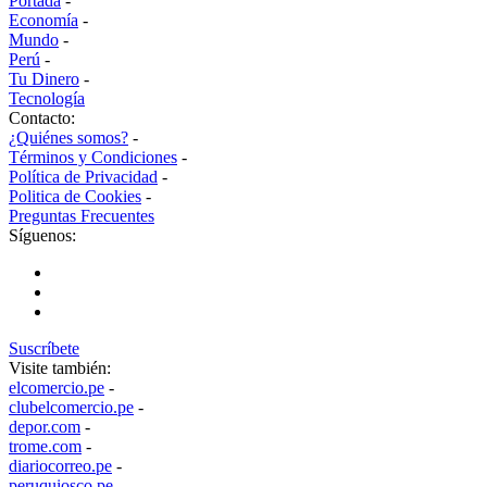
Portada
-
Economía
-
Mundo
-
Perú
-
Tu Dinero
-
Tecnología
Contacto:
¿Quiénes somos?
-
Términos y Condiciones
-
Política de Privacidad
-
Politica de Cookies
-
Preguntas Frecuentes
Síguenos:
Suscríbete
Visite también:
elcomercio.pe
-
clubelcomercio.pe
-
depor.com
-
trome.com
-
diariocorreo.pe
-
peruquiosco.pe
-