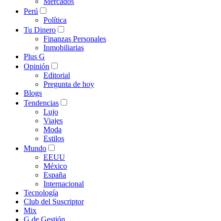
Mercados
Perú
Política
Tu Dinero
Finanzas Personales
Inmobiliarias
Plus G
Opinión
Editorial
Pregunta de hoy
Blogs
Tendencias
Lujo
Viajes
Moda
Estilos
Mundo
EEUU
México
España
Internacional
Tecnología
Club del Suscriptor
Mix
G de Gestión