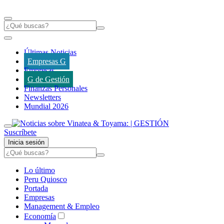
Últimas Noticias
Empresas G
Empresas
G de Gestión
Finanzas Personales
Newsletters
Mundial 2026
Suscríbete
Inicia sesión
Lo último
Peru Quiosco
Portada
Empresas
Management & Empleo
Economía