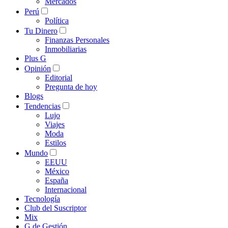
Mercados
Perú
Política
Tu Dinero
Finanzas Personales
Inmobiliarias
Plus G
Opinión
Editorial
Pregunta de hoy
Blogs
Tendencias
Lujo
Viajes
Moda
Estilos
Mundo
EEUU
México
España
Internacional
Tecnología
Club del Suscriptor
Mix
G de Gestión