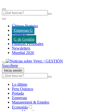
Últimas Noticias
Empresas G
Empresas
G de Gestión
Finanzas Personales
Newsletters
Mundial 2026
Suscríbete
Inicia sesión
Lo último
Peru Quiosco
Portada
Empresas
Management & Empleo
Economía