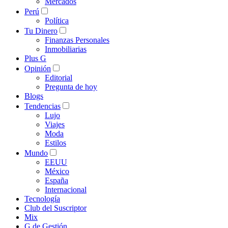
Mercados
Perú
Política
Tu Dinero
Finanzas Personales
Inmobiliarias
Plus G
Opinión
Editorial
Pregunta de hoy
Blogs
Tendencias
Lujo
Viajes
Moda
Estilos
Mundo
EEUU
México
España
Internacional
Tecnología
Club del Suscriptor
Mix
G de Gestión