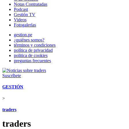
Notas Contratadas
Podcast
Gestión TV
Videos
Fotogalerías
gestion.pe
¿quiénes somos?
términos y condiciones
política de privacidad
politica de cookies
preguntas frecuentes
Suscríbete
GESTIÓN
>
traders
traders