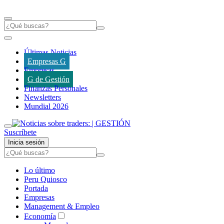
Últimas Noticias
Empresas G
Empresas
G de Gestión
Finanzas Personales
Newsletters
Mundial 2026
Suscríbete
Inicia sesión
Lo último
Peru Quiosco
Portada
Empresas
Management & Empleo
Economía