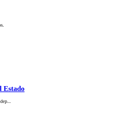
os.
l Estado
dep...