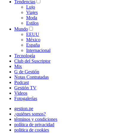
Tendencias
Lujo
Viajes
Moda
Estilos
Mundo
EEUU
México
España
Internacional
Tecnología
Club del Suscriptor
Mix
G de Gestión
Notas Contratadas
Podcast
Gestión TV
Videos
Fotogalerías
gestion.pe
¿quiénes somos?
términos y condiciones
política de privacidad
politica de cookies