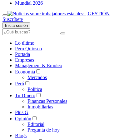
Mundial 2026
Suscríbete
Inicia sesión
Lo último
Peru Quiosco
Portada
Empresas
Management & Empleo
Economía
Mercados
Perú
Política
Tu Dinero
Finanzas Personales
Inmobiliarias
Plus G
Opinión
Editorial
Pregunta de hoy
Blogs