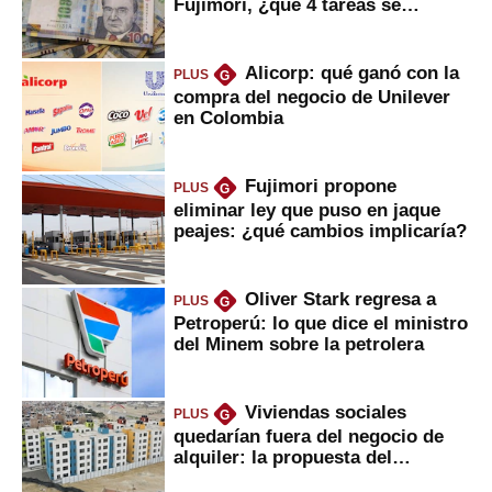
Fujimori, ¿qué 4 tareas se
marcan urgentes?
Alicorp: qué ganó con la
PLUS
G
compra del negocio de Unilever
en Colombia
Fujimori propone
PLUS
G
eliminar ley que puso en jaque
peajes: ¿qué cambios implicaría?
Oliver Stark regresa a
PLUS
G
Petroperú: lo que dice el ministro
del Minem sobre la petrolera
Viviendas sociales
PLUS
G
quedarían fuera del negocio de
alquiler: la propuesta del
gobierno