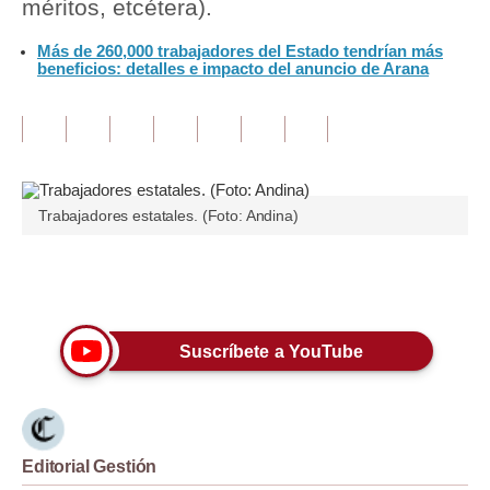
méritos, etcétera).
Tu Dinero
Más de 260,000 trabajadores del Estado tendrían más
beneficios: detalles e impacto del anuncio de Arana
Finanzas Personales
Inmobiliarias
Plus G
Opinión
Trabajadores estatales. (Foto: Andina)
Editorial
Únete a nuestro canal
Pregunta de hoy
Blogs
Suscríbete a YouTube
Tendencias
Lujo
Editorial Gestión
Viajes