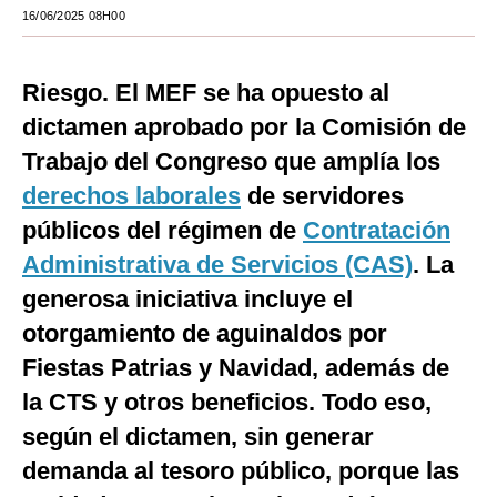
16/06/2025 08H00
Moda
Estilos
Riesgo. El MEF se ha opuesto al
Mundo
dictamen aprobado por la Comisión de
Trabajo del Congreso que amplía los
EEUU
derechos laborales
de servidores
México
públicos del régimen de
Contratación
España
Administrativa de Servicios (CAS)
. La
generosa iniciativa incluye el
Internacional
otorgamiento de aguinaldos por
Tecnología
Fiestas Patrias y Navidad, además de
Club del Suscriptor
la CTS y otros beneficios. Todo eso,
según el dictamen, sin generar
Mix
demanda al tesoro público, porque las
G de Gestión