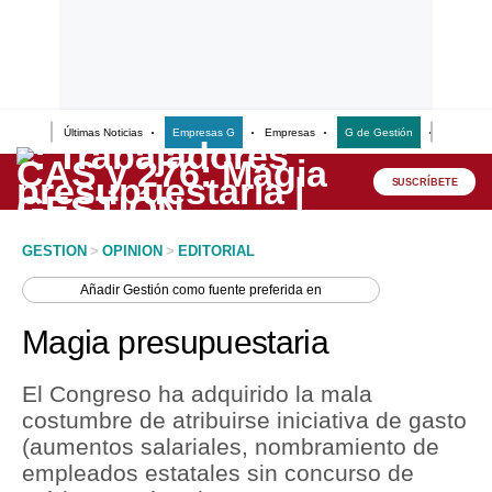
Últimas Noticias
Empresas G
Empresas
G de Gestión
Finanzas
Lo último
Peru Quiosco
SUSCRÍBETE
Portada
GESTION
>
OPINION
>
EDITORIAL
Empresas
Añadir
Gestión
como fuente preferida en
Management & Empleo
Magia presupuestaria
Economía
El Congreso ha adquirido la mala
Mercados
costumbre de atribuirse iniciativa de gasto
(aumentos salariales, nombramiento de
Perú
empleados estatales sin concurso de
Política