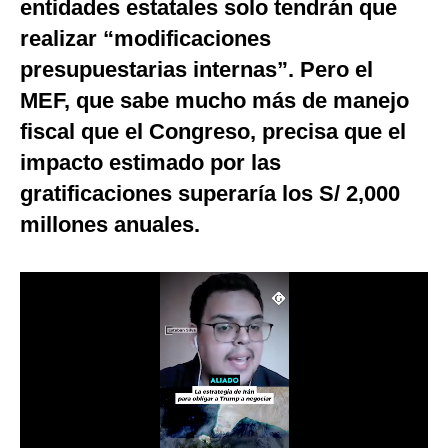
entidades estatales solo tendrán que
Notas Contratadas
realizar “modificaciones
Podcast
presupuestarias internas”. Pero el
MEF, que sabe mucho más de manejo
Gestión TV
fiscal que el Congreso, precisa que el
Videos
impacto estimado por las
Fotogalerías
gratificaciones superaría los S/ 2,000
millones anuales.
gestion.pe
¿quiénes
Somos?
Términos
Y
Condiciones
Política
De
Privacidad