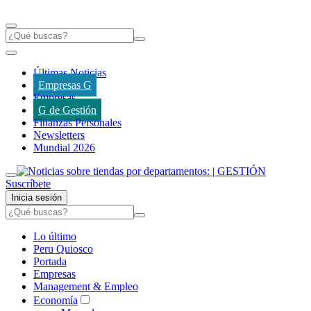
Últimas Noticias
Empresas G
Empresas
G de Gestión
Finanzas Personales
Newsletters
Mundial 2026
Suscríbete
Inicia sesión
Lo último
Peru Quiosco
Portada
Empresas
Management & Empleo
Economía