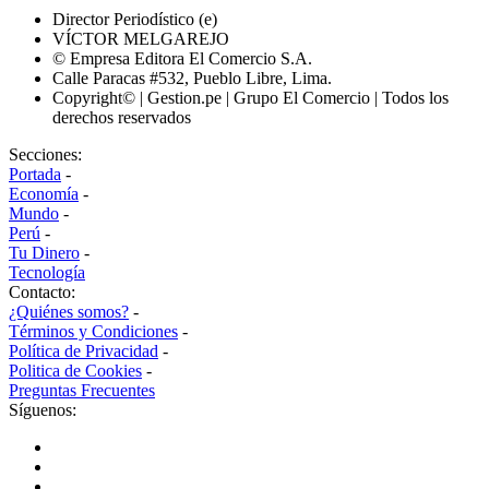
Director Periodístico (e)
VÍCTOR MELGAREJO
© Empresa Editora El Comercio S.A.
Calle Paracas #532, Pueblo Libre, Lima.
Copyright© | Gestion.pe | Grupo El Comercio | Todos los
derechos reservados
Secciones:
Portada
-
Economía
-
Mundo
-
Perú
-
Tu Dinero
-
Tecnología
Contacto:
¿Quiénes somos?
-
Términos y Condiciones
-
Política de Privacidad
-
Politica de Cookies
-
Preguntas Frecuentes
Síguenos: