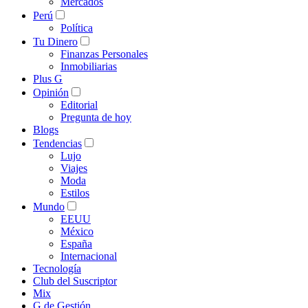
Mercados
Perú
Política
Tu Dinero
Finanzas Personales
Inmobiliarias
Plus G
Opinión
Editorial
Pregunta de hoy
Blogs
Tendencias
Lujo
Viajes
Moda
Estilos
Mundo
EEUU
México
España
Internacional
Tecnología
Club del Suscriptor
Mix
G de Gestión