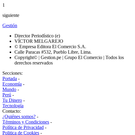
1
siguiente
Gestión
Director Periodístico (e)
VÍCTOR MELGAREJO
© Empresa Editora El Comercio S.A.
Calle Paracas #532, Pueblo Libre, Lima.
Copyright© | Gestion.pe | Grupo El Comercio | Todos los
derechos reservados
Secciones:
Portada
-
Economía
-
Mundo
-
Perú
-
Tu Dinero
-
Tecnología
Contacto:
¿Quiénes somos?
-
Términos y Condiciones
-
Política de Privacidad
-
Politica de Cookies
-