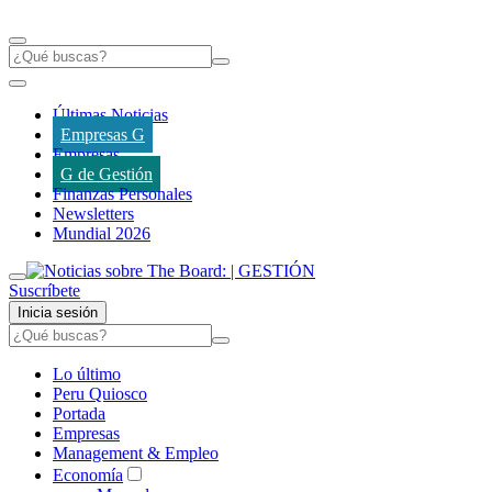
Últimas Noticias
Empresas G
Empresas
G de Gestión
Finanzas Personales
Newsletters
Mundial 2026
Suscríbete
Inicia sesión
Lo último
Peru Quiosco
Portada
Empresas
Management & Empleo
Economía