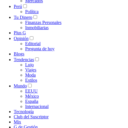
Mercados
Perú
Política
Tu Dinero
Finanzas Personales
Inmobiliarias
Plus G
Opinión
Editorial
Pregunta de hoy
Blogs
Tendencias
Lujo
Viajes
Moda
Estilos
Mundo
EEUU
México
España
Internacional
Tecnología
Club del Suscriptor
Mix
G de Gestión