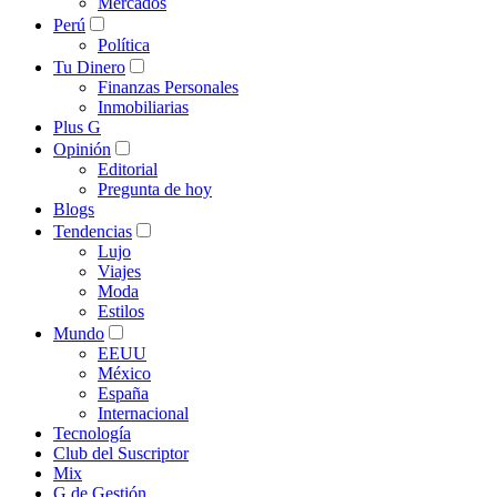
Mercados
Perú
Política
Tu Dinero
Finanzas Personales
Inmobiliarias
Plus G
Opinión
Editorial
Pregunta de hoy
Blogs
Tendencias
Lujo
Viajes
Moda
Estilos
Mundo
EEUU
México
España
Internacional
Tecnología
Club del Suscriptor
Mix
G de Gestión