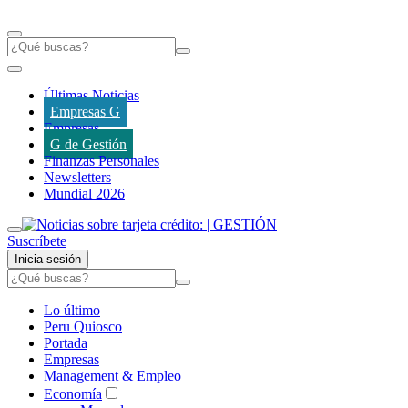
Últimas Noticias
Empresas G
Empresas
G de Gestión
Finanzas Personales
Newsletters
Mundial 2026
Suscríbete
Inicia sesión
Lo último
Peru Quiosco
Portada
Empresas
Management & Empleo
Economía