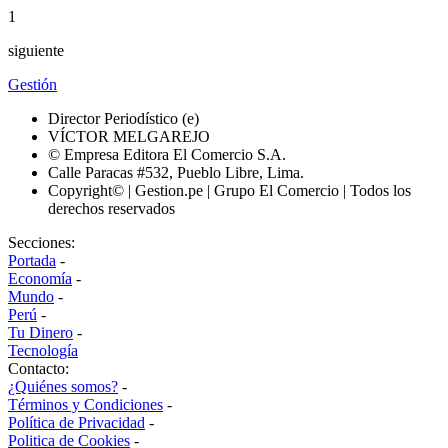
1
siguiente
Gestión
Director Periodístico (e)
VÍCTOR MELGAREJO
© Empresa Editora El Comercio S.A.
Calle Paracas #532, Pueblo Libre, Lima.
Copyright© | Gestion.pe | Grupo El Comercio | Todos los
derechos reservados
Secciones:
Portada
-
Economía
-
Mundo
-
Perú
-
Tu Dinero
-
Tecnología
Contacto:
¿Quiénes somos?
-
Términos y Condiciones
-
Política de Privacidad
-
Politica de Cookies
-