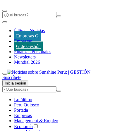
Últimas Noticias
Empresas G
Empresas
G de Gestión
Finanzas Personales
Newsletters
Mundial 2026
Suscríbete
Inicia sesión
Lo último
Peru Quiosco
Portada
Empresas
Management & Empleo
Economía