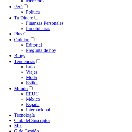
Mercados
Perú
Política
Tu Dinero
Finanzas Personales
Inmobiliarias
Plus G
Opinión
Editorial
Pregunta de hoy
Blogs
Tendencias
Lujo
Viajes
Moda
Estilos
Mundo
EEUU
México
España
Internacional
Tecnología
Club del Suscriptor
Mix
G de Gestión