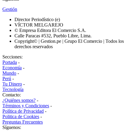
Gestión
Director Periodístico (e)
VÍCTOR MELGAREJO
© Empresa Editora El Comercio S.A.
Calle Paracas #532, Pueblo Libre, Lima.
Copyright© | Gestion.pe | Grupo El Comercio | Todos los
derechos reservados
Secciones:
Portada
-
Economía
-
Mundo
-
Perú
-
Tu Dinero
-
Tecnología
Contacto:
¿Quiénes somos?
-
Términos y Condiciones
-
Política de Privacidad
-
Politica de Cookies
-
Preguntas Frecuentes
Síguenos: