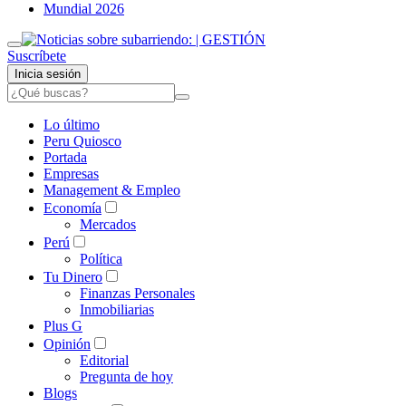
Mundial 2026
Suscríbete
Inicia sesión
Lo último
Peru Quiosco
Portada
Empresas
Management & Empleo
Economía
Mercados
Perú
Política
Tu Dinero
Finanzas Personales
Inmobiliarias
Plus G
Opinión
Editorial
Pregunta de hoy
Blogs