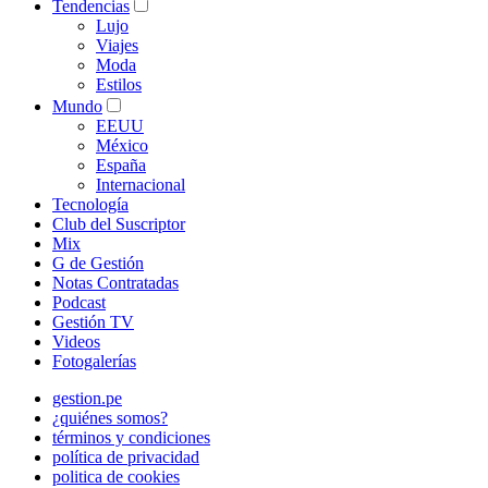
Tendencias
Lujo
Viajes
Moda
Estilos
Mundo
EEUU
México
España
Internacional
Tecnología
Club del Suscriptor
Mix
G de Gestión
Notas Contratadas
Podcast
Gestión TV
Videos
Fotogalerías
gestion.pe
¿quiénes somos?
términos y condiciones
política de privacidad
politica de cookies