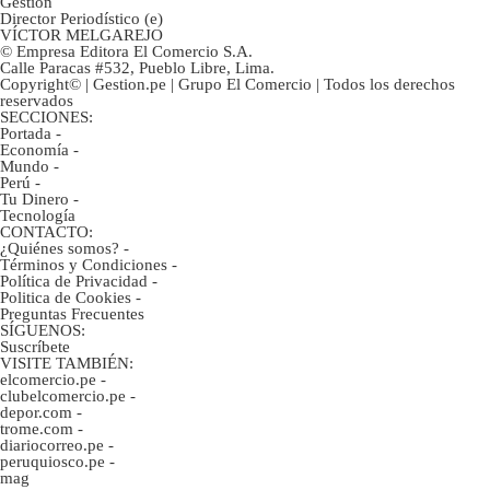
Gestión
Director Periodístico (e)
VÍCTOR MELGAREJO
© Empresa Editora El Comercio S.A.
Calle Paracas #532, Pueblo Libre, Lima.
Copyright© | Gestion.pe | Grupo El Comercio | Todos los derechos
reservados
SECCIONES:
Portada
-
Economía
-
Mundo
-
Perú
-
Tu Dinero
-
Tecnología
CONTACTO:
¿Quiénes somos?
-
Términos y Condiciones
-
Política de Privacidad
-
Politica de Cookies
-
Preguntas Frecuentes
SÍGUENOS:
Suscríbete
VISITE TAMBIÉN:
elcomercio.pe
-
clubelcomercio.pe
-
depor.com
-
trome.com
-
diariocorreo.pe
-
peruquiosco.pe
-
mag