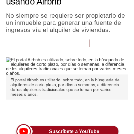
usando Airbnb
Tu Dinero
No siempre se requiere ser propietario de
un inmueble para generar una fuente de
Finanzas Personales
ingresos vía el alquiler de viviendas.
Inmobiliarias
Plus G
Opinión
Editorial
El portal Airbnb es utilizado, sobre todo, en la búsqueda de
Pregunta de hoy
alquileres de corto plazo, por días o semanas, a diferencia
de los alquileres tradicionales que se toman por varios
meses o años.
Blogs
Tendencias
Únete a nuestro canal
Lujo
Viajes
Suscríbete a YouTube