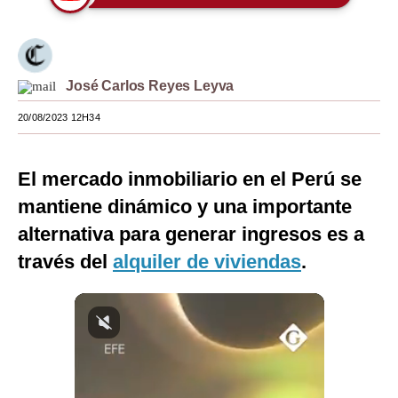
Moda
Estilos
José Carlos Reyes Leyva
Mundo
20/08/2023 12H34
EEUU
México
El mercado inmobiliario en el Perú se
mantiene dinámico y una importante
España
alternativa para generar ingresos es a
Internacional
través del
alquiler de viviendas
.
Tecnología
Club del Suscriptor
Mix
G de Gestión