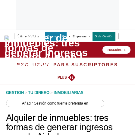
Últimas Noticias
Empresas G
Empresas
G de Gestión
Finanzas
Lo último
Peru Quiosco
SUSCRÍBETE
Portada
EXCLUSIVO PARA SUSCRIPTORES
Empresas
PLUS
G
Management & Empleo
GESTION
>
TU DINERO
>
INMOBILIARIAS
Economía
Añadir
Gestión
como fuente preferida en
Mercados
Alquiler de inmuebles: tres
Perú
formas de generar ingresos
Política