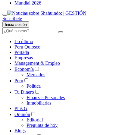
Mundial 2026
Suscríbete
Inicia sesión
Lo último
Peru Quiosco
Portada
Empresas
Management & Empleo
Economía
Mercados
Perú
Política
Tu Dinero
Finanzas Personales
Inmobiliarias
Plus G
Opinión
Editorial
Pregunta de hoy
Blogs