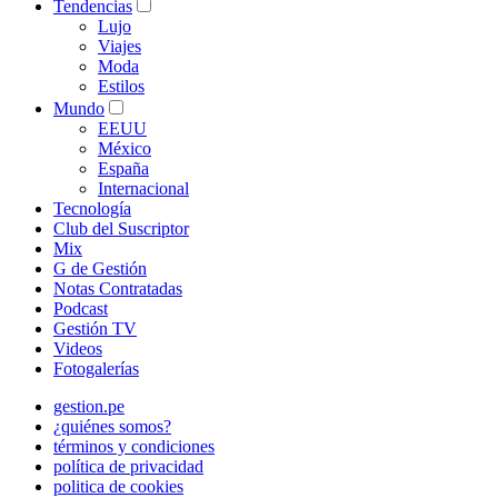
Tendencias
Lujo
Viajes
Moda
Estilos
Mundo
EEUU
México
España
Internacional
Tecnología
Club del Suscriptor
Mix
G de Gestión
Notas Contratadas
Podcast
Gestión TV
Videos
Fotogalerías
gestion.pe
¿quiénes somos?
términos y condiciones
política de privacidad
politica de cookies