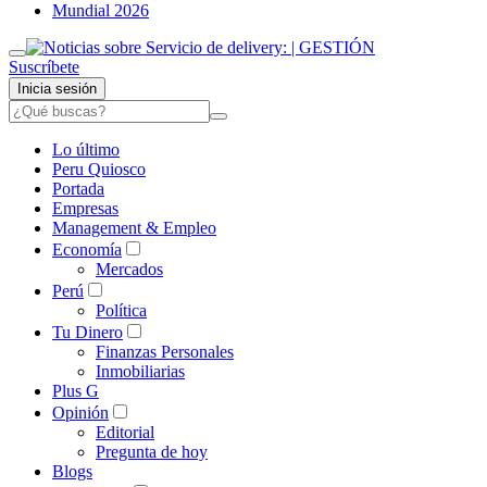
Mundial 2026
Suscríbete
Inicia sesión
Lo último
Peru Quiosco
Portada
Empresas
Management & Empleo
Economía
Mercados
Perú
Política
Tu Dinero
Finanzas Personales
Inmobiliarias
Plus G
Opinión
Editorial
Pregunta de hoy
Blogs