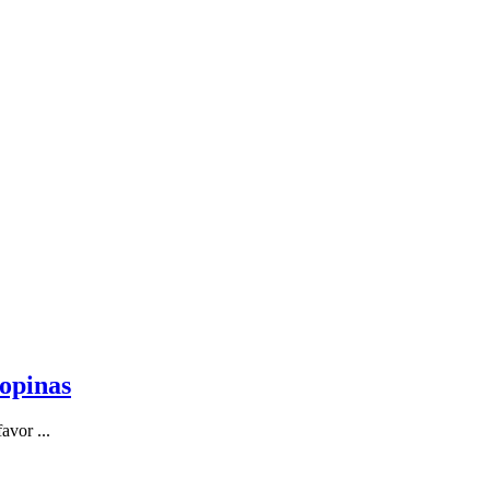
ropinas
avor ...