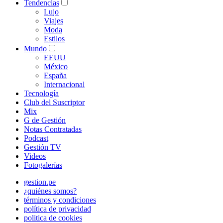
Tendencias
Lujo
Viajes
Moda
Estilos
Mundo
EEUU
México
España
Internacional
Tecnología
Club del Suscriptor
Mix
G de Gestión
Notas Contratadas
Podcast
Gestión TV
Videos
Fotogalerías
gestion.pe
¿quiénes somos?
términos y condiciones
política de privacidad
politica de cookies