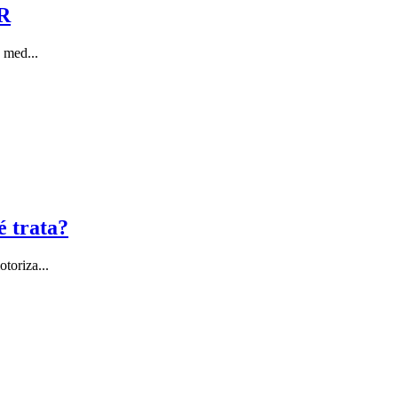
QR
 med...
é trata?
toriza...