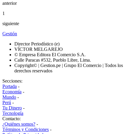
anterior
1
siguiente
Gestión
Director Periodístico (e)
VÍCTOR MELGAREJO
© Empresa Editora El Comercio S.A.
Calle Paracas #532, Pueblo Libre, Lima.
Copyright© | Gestion.pe | Grupo El Comercio | Todos los
derechos reservados
Secciones:
Portada
-
Economía
-
Mundo
-
Perú
-
Tu Dinero
-
Tecnología
Contacto:
¿Quiénes somos?
-
Términos y Condiciones
-