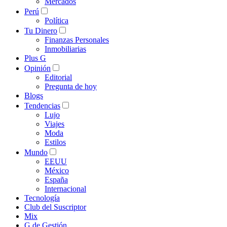
Mercados
Perú
Política
Tu Dinero
Finanzas Personales
Inmobiliarias
Plus G
Opinión
Editorial
Pregunta de hoy
Blogs
Tendencias
Lujo
Viajes
Moda
Estilos
Mundo
EEUU
México
España
Internacional
Tecnología
Club del Suscriptor
Mix
G de Gestión