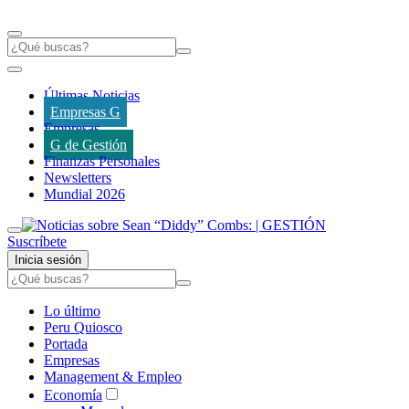
Últimas Noticias
Empresas G
Empresas
G de Gestión
Finanzas Personales
Newsletters
Mundial 2026
Suscríbete
Inicia sesión
Lo último
Peru Quiosco
Portada
Empresas
Management & Empleo
Economía